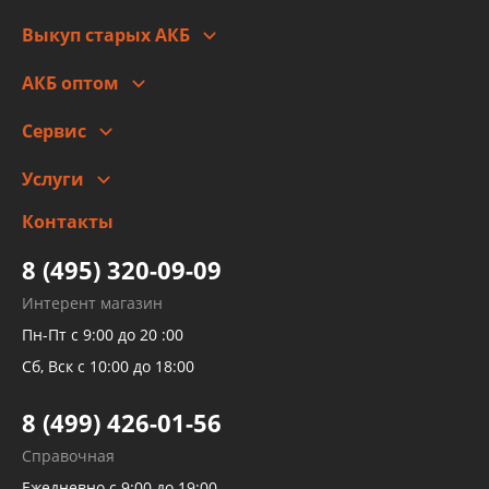
Правовая информация
Что с моим заказом
Выкуп старых АКБ
Оплата
Стоимость
Гарантии и возврат
АКБ оптом
Сотрудничество
Скидки
Сервис
Автомойка и шиномонтаж
Услуги
Заправка кондиционера авто
Изготовление и ремонт рукавов
Контакты
Детейлинг
высокого давления
Тормозных трубок
8 (495) 320-09-09
Рукавов гидроусилителей
Интерент магазин
Рукавов компрессоров и турбин
Пн-Пт с 9:00 до 20 :00
Трубок кондиционеров
Сб, Вск с 10:00 до 18:00
Шлангов трубок КПП АКПП
8 (499) 426-01-56
Развертка пайка медных стальных
Справочная
алюминиевых трубок и штуцеров
Ежедневно с 9:00 до 19:00