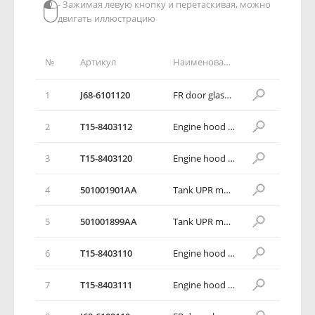
- Зажимая левую кнопку и перетаскивая, можно
двигать иллюстрацию
№
Артикул
Наименование детали
1
J68-6101120
FR door glass RH RR LWR rail assy
2
T15-8403112
Engine hood air spring mounting bracket RH
3
T15-8403120
Engine hood air spring mounting bracket assy RH
4
501001901AA
Tank UPR mounting bracket RH
5
501001899AA
Tank UPR mounting bracket LH
6
T15-8403110
Engine hood air spring mounting bracket assy LH
7
T15-8403111
Engine hood air spring mounting bracket LH