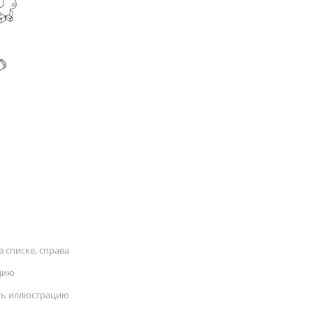
 списке, справа
цию
ать иллюстрацию