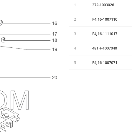
1
372-1003026
2
F4J16-1007110
3
F4J16-1111017
4
481H-1007040
5
F4J16-1007071