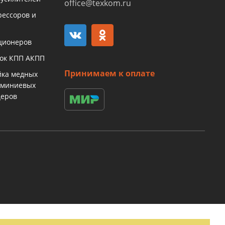
office@texkom.ru
рессоров и
ционеров
бок КПП АКПП
Принимаем к оплате
йка медных
юминиевых
церов