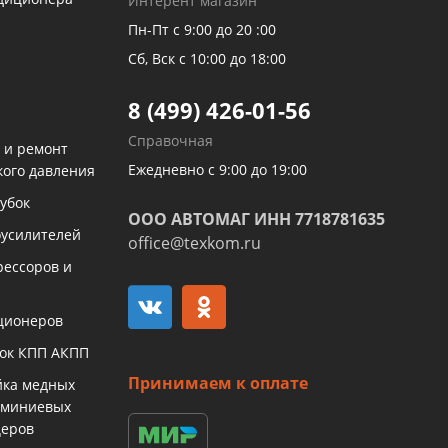
Интерент магазин
Пн-Пт с 9:00 до 20 :00
Сб, Вск с 10:00 до 18:00
8 (499) 426-01-56
Справочная
 и ремонт
Ежедневно с 9:00 до 19:00
кого давления
убок
ООО АВТОМАГ ИНН 7718781635
оусилителей
office@texkom.ru
рессоров и
ционеров
бок КПП АКПП
Принимаем к оплате
йка медных
юминиевых
церов