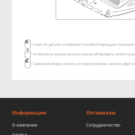
- Клик по детали отобразит соответствующие позиции в
- Колёсиком мыши можно масштабировать иллюстра
- Зажимая левую кнопку и перетаскивая, можно двиг
Информация
Оптовикам
О компании
Сотрудничество
Адреса