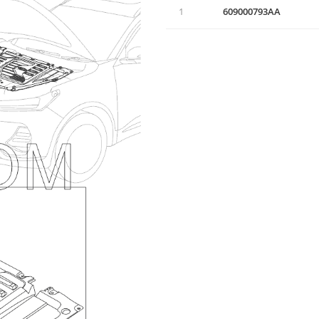
1
609000793AA