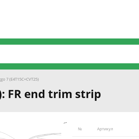
ggo 7 (E4T15C+CVT25)
: FR end trim strip
№
Артикул