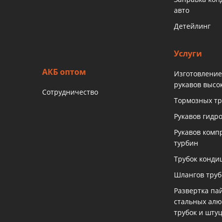
авто
Детейлинг
Услуги
АКБ оптом
Изготовление
рукавов высо
Сотрудничество
Тормозных тр
Рукавов гидр
Рукавов комп
турбин
Трубок конди
Шлангов тру
Развертка па
стальных ал
трубок и шту