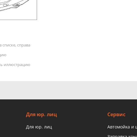
 списке, справа
цию
ать иллюстрацию
Для юр. лиц
Сервис
Для юр. лиц
Автомойка и
Заправка ко