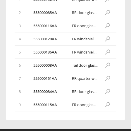
2
555000085AA
RR door glass assy RH
3
555000116AA
FR door glass assy RH
4
555000120AA
FR windshield assy
5
555000136AA
FR windshield assy
6
555000008AA
Tail door glass assy
7
555000151AA
RR quarter window assy LH
8
555000084AA
RR door glass assy LH
9
555000115AA
FR door glass assy LH