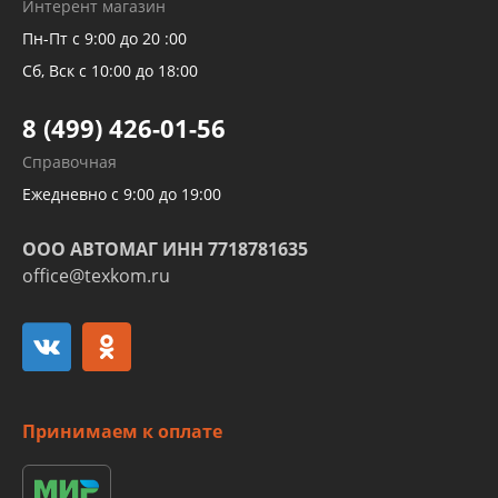
Интерент магазин
Рукавов компрессоров и турбин
Пн-Пт с 9:00 до 20 :00
Трубок кондиционеров
Сб, Вск с 10:00 до 18:00
Шлангов трубок КПП АКПП
8 (499) 426-01-56
Развертка пайка медных стальных
Справочная
алюминиевых трубок и штуцеров
Ежедневно с 9:00 до 19:00
ООО АВТОМАГ ИНН 7718781635
office@texkom.ru
Принимаем к оплате