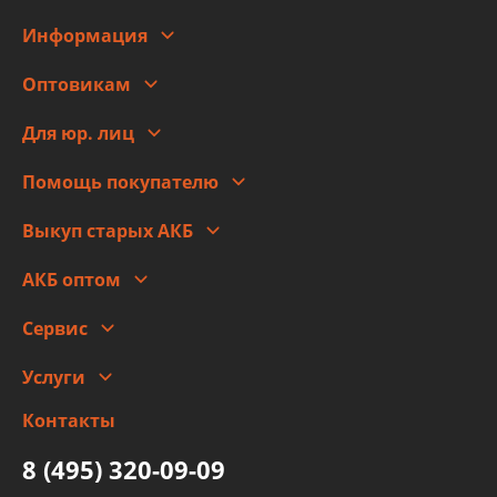
Информация
О компании
Оптовикам
Адреса
Сотрудничество
Новости
Для юр. лиц
Для юр. лиц
Автоблог
Помощь покупателю
Правовая информация
Что с моим заказом
Выкуп старых АКБ
Оплата
Стоимость
Гарантии и возврат
АКБ оптом
Сотрудничество
Скидки
Сервис
Автомойка и шиномонтаж
Услуги
Заправка кондиционера авто
Изготовление и ремонт рукавов
Контакты
Детейлинг
высокого давления
Тормозных трубок
8 (495) 320-09-09
Рукавов гидроусилителей