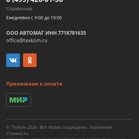
Развертка пайка медных стальных
Справочная
алюминиевых трубок и штуцеров
Ежедневно с 9:00 до 19:00
ООО АВТОМАГ ИНН 7718781635
office@texkom.ru
Принимаем к оплате
© Техком 2026. Все права защищены. Указанная
стоимость