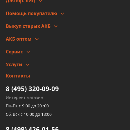
Для юр. лиц
Для юр. лиц
Автоблог
Помощь покупателю
Правовая информация
Что с моим заказом
Выкуп старых АКБ
Оплата
Стоимость
Гарантии и возврат
АКБ оптом
Сотрудничество
Скидки
Сервис
Автомойка и шиномонтаж
Услуги
Заправка кондиционера авто
Изготовление и ремонт рукавов
Контакты
Детейлинг
высокого давления
Тормозных трубок
8 (495) 320-09-09
Рукавов гидроусилителей
Интерент магазин
Рукавов компрессоров и турбин
Пн-Пт с 9:00 до 20 :00
Трубок кондиционеров
Сб, Вск с 10:00 до 18:00
Шлангов трубок КПП АКПП
8 (499) 426-01-56