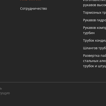
рукавов высо
Сотрудничество
Тормозных тр
Рукавов гидр
Рукавов комп
турбин
Трубок конди
Шлангов тру
Развертка па
стальных ал
трубок и шту
ть
екущую