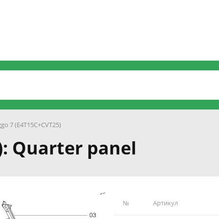
ggo 7 (E4T15C+CVT25)
): Quarter panel
№
Артикул