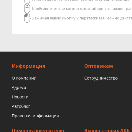
- Колёсиком мыши можно масштабировать иллюстра
- Зажимая левую кнопку и перетаскивая, можно двиг
Информация
Оптовикам
О компании
Сотрудничество
Адреса
Новости
Автоблог
Правовая информация
Помощь покупателю
Выкуп старых АКБ