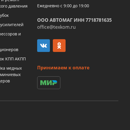
Ежедневно с 9:00 до 19:00
кого давления
убок
ООО АВТОМАГ ИНН 7718781635
оусилителей
office@texkom.ru
рессоров и
ционеров
бок КПП АКПП
Принимаем к оплате
йка медных
юминиевых
церов