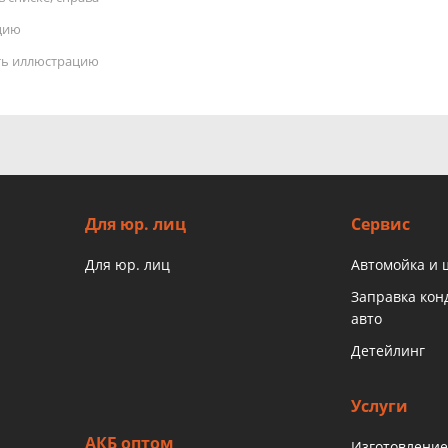
цию
ать иллюстрацию
Для юр. лиц
Сервис
Для юр. лиц
Автомойка и
Заправка ко
авто
Детейлинг
Услуги
АКБ оптом
Изготовление