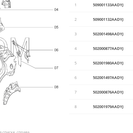
1
509001133AADYJ
2
509001132AADYJ
3
502001498AADYJ
4
502000877AADYJ
5
502001980AADYJ
6
502001497AADYJ
7
502000876AADYJ
8
502001979AADYJ
 списке, справа