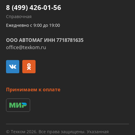
Шлангов трубок КПП АКПП
8 (499) 426-01-56
Развертка пайка медных стальных
Справочная
алюминиевых трубок и штуцеров
Ежедневно с 9:00 до 19:00
ООО АВТОМАГ ИНН 7718781635
office@texkom.ru
Принимаем к оплате
© Техком 2026. Все права защищены. Указанная