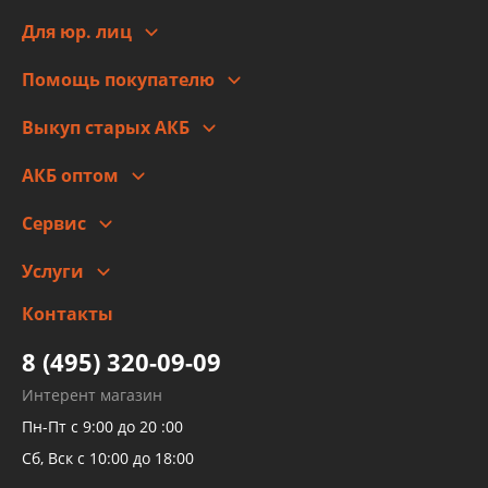
Сотрудничество
Новости
Для юр. лиц
Для юр. лиц
Автоблог
Помощь покупателю
Правовая информация
Что с моим заказом
Выкуп старых АКБ
Оплата
Стоимость
Гарантии и возврат
АКБ оптом
Сотрудничество
Скидки
Сервис
Автомойка и шиномонтаж
Услуги
Заправка кондиционера авто
Изготовление и ремонт рукавов
Контакты
Детейлинг
высокого давления
Тормозных трубок
8 (495) 320-09-09
Рукавов гидроусилителей
Интерент магазин
Рукавов компрессоров и турбин
Пн-Пт с 9:00 до 20 :00
Трубок кондиционеров
Сб, Вск с 10:00 до 18:00