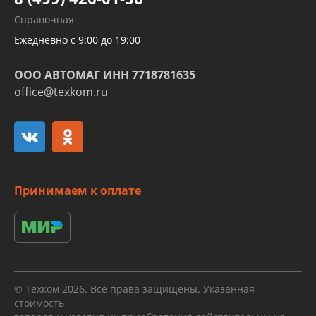
Развертка пайка медных стальных
Справочная
алюминиевых трубок и штуцеров
Ежедневно с 9:00 до 19:00
ООО АВТОМАГ ИНН 7718781635
office@texkom.ru
Принимаем к оплате
© Техком 2026. Все права защищены. Указанная
стоимость