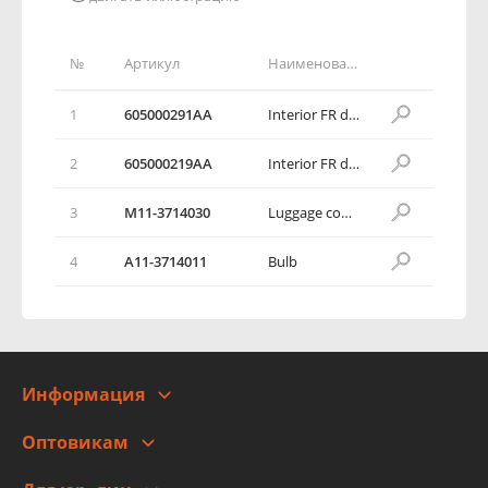
№
Артикул
Наименование детали
1
605000291AA
Interior FR dome lamp assy
2
605000219AA
Interior FR dome lamp assy
3
M11-3714030
Luggage compartment lamp assy
4
A11-3714011
Bulb
Информация
О компании
Оптовикам
Адреса
Сотрудничество
Новости