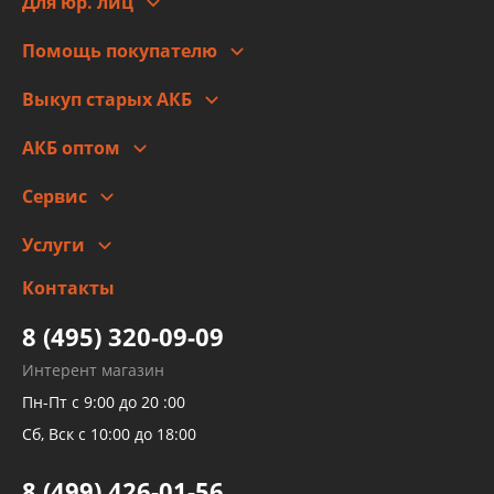
Для юр. лиц
Для юр. лиц
Автоблог
Помощь покупателю
Правовая информация
Что с моим заказом
Выкуп старых АКБ
Оплата
Стоимость
Гарантии и возврат
АКБ оптом
Сотрудничество
Скидки
Сервис
Автомойка и шиномонтаж
Услуги
Заправка кондиционера авто
Изготовление и ремонт рукавов
Контакты
Детейлинг
высокого давления
Тормозных трубок
8 (495) 320-09-09
Рукавов гидроусилителей
Интерент магазин
Рукавов компрессоров и турбин
Пн-Пт с 9:00 до 20 :00
Трубок кондиционеров
Сб, Вск с 10:00 до 18:00
Шлангов трубок КПП АКПП
8 (499) 426-01-56