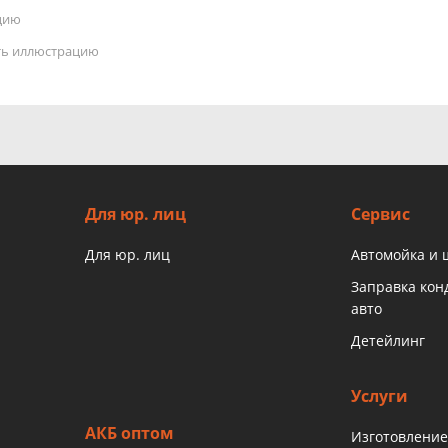
цию
ать иллюстрацию
Для юр. лиц
Сервис
Для юр. лиц
Автомойка и
Заправка ко
авто
Детейлинг
Услуги
АКБ оптом
Изготовление