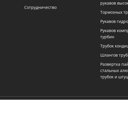
рукавов высо
Сотрудничество
Тормозных тр
Рукавов гидр
Рукавов комп
турбин
Трубок конди
Шлангов тру
Развертка па
стальных ал
трубок и шту
ть
екущую