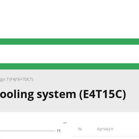
ggo 7 (F4J16+7DCT)
Cooling system (E4T15C)
№
Артикул