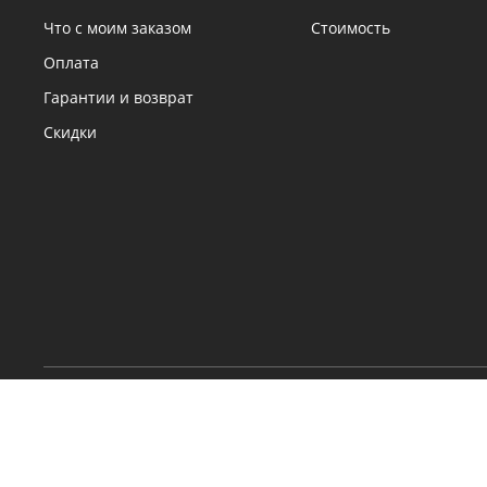
Что с моим заказом
Стоимость
Оплата
Гарантии и возврат
Скидки
© Техком 2026. Все права защищены. Указанная стоимос
товаров и условия их приобретения действительны на т
дату.
Правовая информация