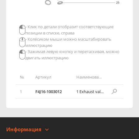
- Клик по детали отобразит соответствующие
позиции в списке, справа
- Колёсиком мыши можно масштабировать
иллюстрацию
- Зажимая левую кнопку и перетаскивая, можно
двигать иллюстрацию
№
Артикул
Наименование детали
1
F4J16-1003012
1 Exhaust valve retainer
Информация
О компании