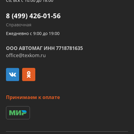
Сб, Вск с 10:00 до 18:00
Шлангов трубок КПП АКПП
8 (499) 426-01-56
Развертка пайка медных стальных
Справочная
алюминиевых трубок и штуцеров
Ежедневно с 9:00 до 19:00
ООО АВТОМАГ ИНН 7718781635
office@texkom.ru
Принимаем к оплате