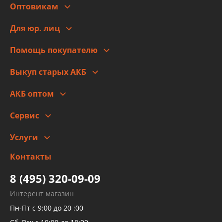
Оптовикам
Адреса
Сотрудничество
Новости
Для юр. лиц
Для юр. лиц
Автоблог
Помощь покупателю
Правовая информация
Что с моим заказом
Выкуп старых АКБ
Оплата
Стоимость
Гарантии и возврат
АКБ оптом
Сотрудничество
Скидки
Сервис
Автомойка и шиномонтаж
Услуги
Заправка кондиционера авто
Изготовление и ремонт рукавов
Контакты
Детейлинг
высокого давления
Тормозных трубок
8 (495) 320-09-09
Рукавов гидроусилителей
Интерент магазин
Рукавов компрессоров и турбин
Пн-Пт с 9:00 до 20 :00
Трубок кондиционеров