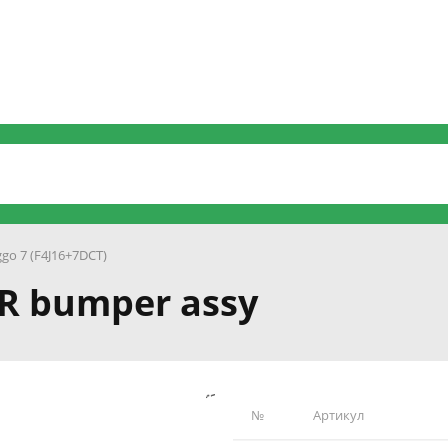
ggo 7 (F4J16+7DCT)
FR bumper assy
№
Артикул