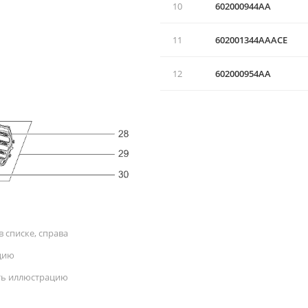
10
602000944AA
11
602001344AAACE
12
602000954AA
 списке, справа
цию
ать иллюстрацию