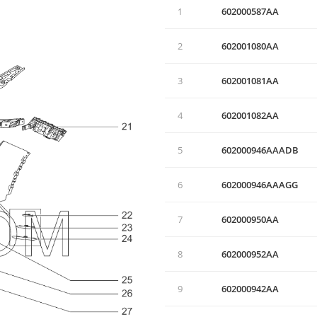
1
602000587AA
2
602001080AA
3
602001081AA
4
602001082AA
5
602000946AAADB
6
602000946AAAGG
7
602000950AA
8
602000952AA
9
602000942AA