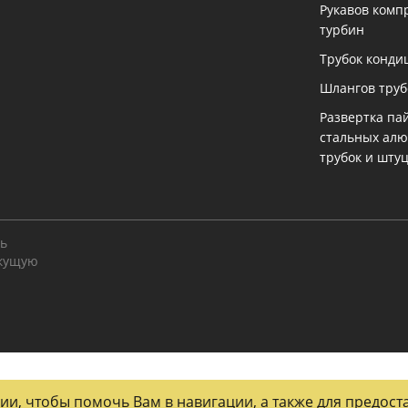
Рукавов комп
турбин
Трубок конди
Шлангов тру
Развертка па
стальных ал
трубок и шту
ть
екущую
огии, чтобы помочь Вам в навигации, а также для предос