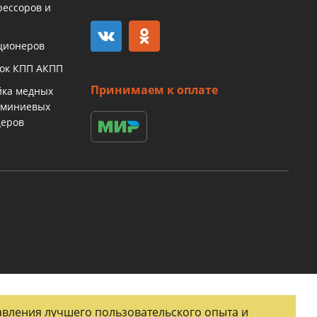
рессоров и
ционеров
бок КПП АКПП
Принимаем к оплате
йка медных
юминиевых
церов
тавления лучшего пользовательского опыта и