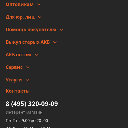
Оптовикам
Адреса
Сотрудничество
Новости
Для юр. лиц
Для юр. лиц
Автоблог
Помощь покупателю
Правовая информация
Что с моим заказом
Выкуп старых АКБ
Оплата
Стоимость
Гарантии и возврат
АКБ оптом
Сотрудничество
Скидки
Сервис
Автомойка и шиномонтаж
Услуги
Заправка кондиционера авто
Изготовление и ремонт рукавов
Контакты
Детейлинг
высокого давления
Тормозных трубок
8 (495) 320-09-09
Рукавов гидроусилителей
Интерент магазин
Рукавов компрессоров и турбин
Пн-Пт с 9:00 до 20 :00