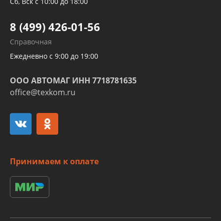
Трубок кондиционеров
Сб, Вск с 10:00 до 18:00
Шлангов трубок КПП АКПП
8 (499) 426-01-56
Развертка пайка медных стальных
Справочная
алюминиевых трубок и штуцеров
Ежедневно с 9:00 до 19:00
ООО АВТОМАГ ИНН 7718781635
office@texkom.ru
Принимаем к оплате