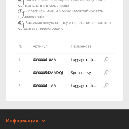
позиции в списке, справа
- Колёсиком мыши можно масштабировать
иллюстрацию
- Зажимая левую кнопку и перетаскивая, можно
двигать иллюстрацию
№
Артикул
Наименование детали
1
609000610AA
Luggage rack body LH
2
609000542AADQJ
Spoiler assy
3
609000611AA
Luggage rack body RH
Информация
О компании