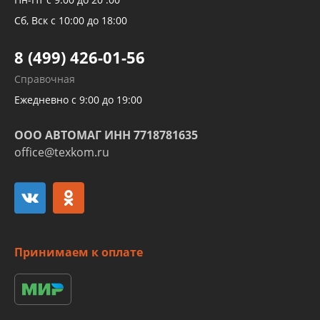
Трубок кондиционеров
Сб, Вск с 10:00 до 18:00
Шлангов трубок КПП АКПП
8 (499) 426-01-56
Развертка пайка медных стальных
Справочная
алюминиевых трубок и штуцеров
Ежедневно с 9:00 до 19:00
ООО АВТОМАГ ИНН 7718781635
office@texkom.ru
Принимаем к оплате