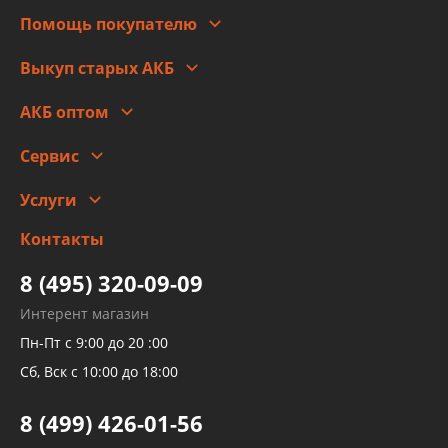
Для юр. лиц
Автоблог
Помощь покупателю
Правовая информация
Что с моим заказом
Выкуп старых АКБ
Оплата
Стоимость
Гарантии и возврат
АКБ оптом
Сотрудничество
Скидки
Сервис
Автомойка и шиномонтаж
Услуги
Заправка кондиционера авто
Изготовление и ремонт рукавов
Контакты
Детейлинг
высокого давления
Тормозных трубок
8 (495) 320-09-09
Рукавов гидроусилителей
Интерент магазин
Рукавов компрессоров и турбин
Пн-Пт с 9:00 до 20 :00
Трубок кондиционеров
Сб, Вск с 10:00 до 18:00
Шлангов трубок КПП АКПП
8 (499) 426-01-56
Развертка пайка медных стальных