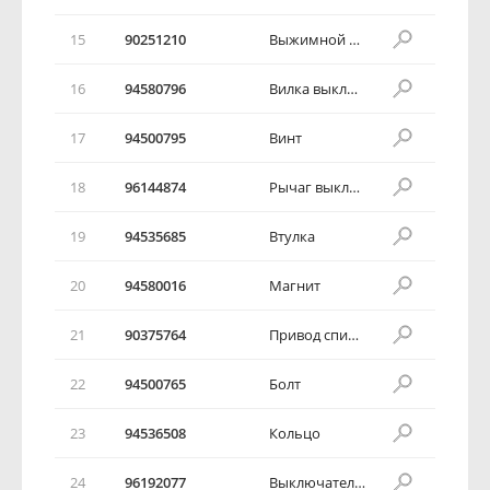
15
90251210
Выжимной подшипник
16
94580796
Вилка выключения сцепления
17
94500795
Винт
18
96144874
Рычаг выключения сцепления
19
94535685
Втулка
20
94580016
Магнит
21
90375764
Привод спидометра в сборе
22
94500765
Болт
23
94536508
Кольцо
24
96192077
Выключатель ламп заднего хода в сборе