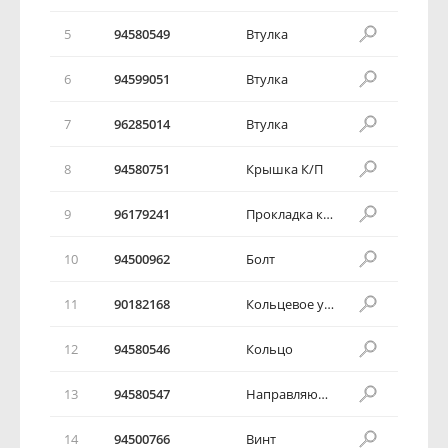
5
94580549
Втулка
6
94599051
Втулка
7
96285014
Втулка
8
94580751
Крышка К/П
9
96179241
Прокладка крышки дифференциала
10
94500962
Болт
11
90182168
Кольцевое уплотнение
12
94580546
Кольцо
13
94580547
Направляющая втулка
14
94500766
Винт