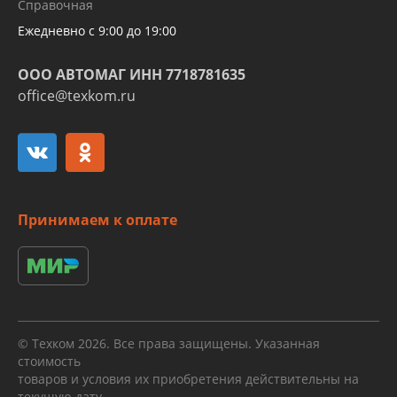
Справочная
алюминиевых трубок и штуцеров
Ежедневно с 9:00 до 19:00
ООО АВТОМАГ ИНН 7718781635
office@texkom.ru
Принимаем к оплате
© Техком 2026. Все права защищены. Указанная
стоимость
товаров и условия их приобретения действительны на
текущую дату.