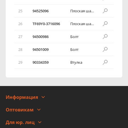
25
94525096
Плоская шайба
26
TF69Y0-3716096
Плоская шайба
27
94500986
Болт
28
94501009
Болт
29
90334359
Втулка
Информация
О компании
Оптовикам
Адреса
Сотрудничество
Новости
Для юр. лиц