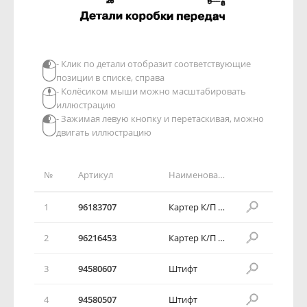
- Клик по детали отобразит соответствующие
позиции в списке, справа
- Колёсиком мыши можно масштабировать
иллюстрацию
- Зажимая левую кнопку и перетаскивая, можно
двигать иллюстрацию
№
Артикул
Наименование детали
1
96183707
Картер К/П в сборе
2
96216453
Картер К/П в сборе
3
94580607
Штифт
4
94580507
Штифт