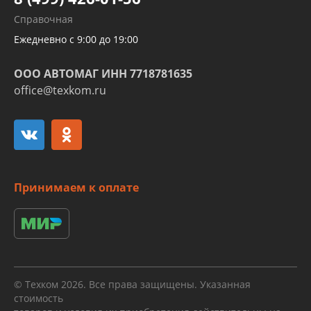
Развертка пайка медных стальных
Справочная
алюминиевых трубок и штуцеров
Ежедневно с 9:00 до 19:00
ООО АВТОМАГ ИНН 7718781635
office@texkom.ru
Принимаем к оплате
© Техком 2026. Все права защищены. Указанная
стоимость