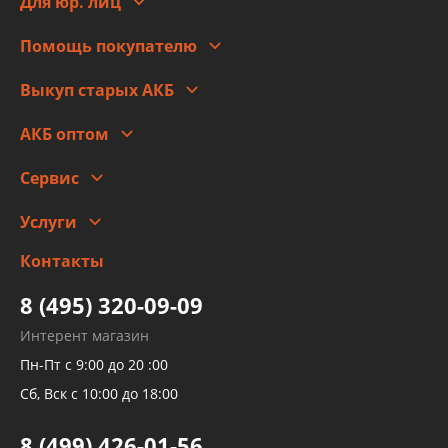
Для юр. лиц
Для юр. лиц
Автоблог
Помощь покупателю
Правовая информация
Что с моим заказом
Выкуп старых АКБ
Оплата
Стоимость
Гарантии и возврат
АКБ оптом
Сотрудничество
Скидки
Сервис
Автомойка и шиномонтаж
Услуги
Заправка кондиционера авто
Изготовление и ремонт рукавов
Контакты
Детейлинг
высокого давления
Тормозных трубок
8 (495) 320-09-09
Рукавов гидроусилителей
Интерент магазин
Рукавов компрессоров и турбин
Пн-Пт с 9:00 до 20 :00
Трубок кондиционеров
Сб, Вск с 10:00 до 18:00
Шлангов трубок КПП АКПП
8 (499) 426-01-56