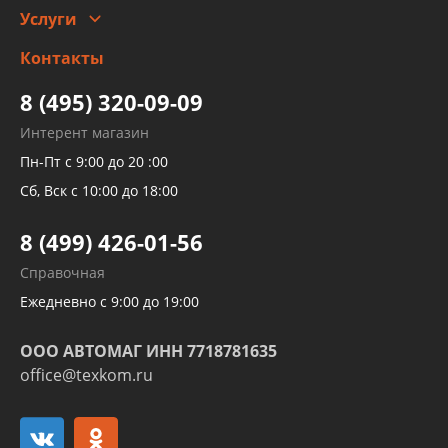
Услуги
Заправка кондиционера авто
Изготовление и ремонт рукавов
Контакты
Детейлинг
высокого давления
Тормозных трубок
8 (495) 320-09-09
Рукавов гидроусилителей
Интерент магазин
Рукавов компрессоров и турбин
Пн-Пт с 9:00 до 20 :00
Трубок кондиционеров
Сб, Вск с 10:00 до 18:00
Шлангов трубок КПП АКПП
8 (499) 426-01-56
Развертка пайка медных стальных
Справочная
алюминиевых трубок и штуцеров
Ежедневно с 9:00 до 19:00
ООО АВТОМАГ ИНН 7718781635
office@texkom.ru