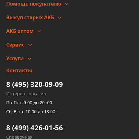
Помощь покупателю
Правовая информация
Что с моим заказом
Выкуп старых АКБ
Оплата
Стоимость
Гарантии и возврат
АКБ оптом
Сотрудничество
Скидки
Сервис
Автомойка и шиномонтаж
Услуги
Заправка кондиционера авто
Изготовление и ремонт рукавов
Контакты
Детейлинг
высокого давления
Тормозных трубок
8 (495) 320-09-09
Рукавов гидроусилителей
Интерент магазин
Рукавов компрессоров и турбин
Пн-Пт с 9:00 до 20 :00
Трубок кондиционеров
Сб, Вск с 10:00 до 18:00
Шлангов трубок КПП АКПП
8 (499) 426-01-56
Развертка пайка медных стальных
Справочная
алюминиевых трубок и штуцеров