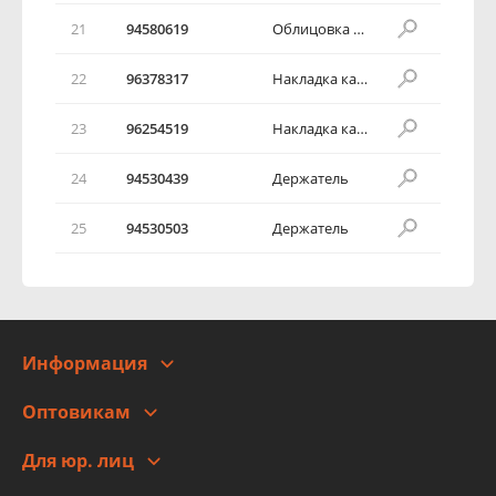
21
94580619
Облицовка гнезда упора капота
22
96378317
Накладка капота моторного отсека
23
96254519
Накладка капота моторного отсека
24
94530439
Держатель
25
94530503
Держатель
Информация
О компании
Оптовикам
Адреса
Сотрудничество
Новости
Для юр. лиц
Для юр. лиц
Автоблог