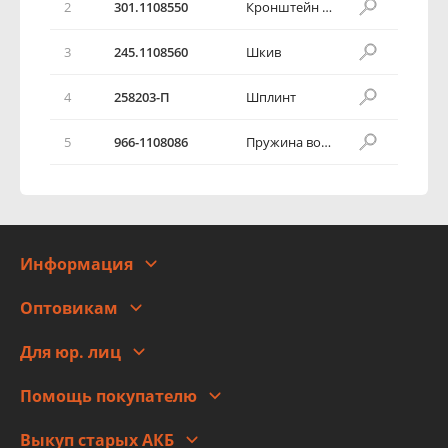
2
301.1108550
Кронштейн в сборе
3
245.1108560
Шкив
4
258203-П
Шплинт
5
966-1108086
Пружина возвратная тяги акселератора
Информация
О компании
Оптовикам
Адреса
Сотрудничество
Новости
Для юр. лиц
Для юр. лиц
Автоблог
Помощь покупателю
Правовая информация
Что с моим заказом
Выкуп старых АКБ