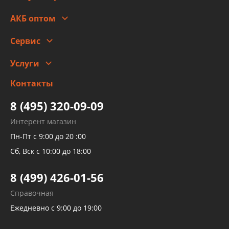
Оплата
Стоимость
Гарантии и возврат
АКБ оптом
Сотрудничество
Скидки
Сервис
Автомойка и шиномонтаж
Услуги
Заправка кондиционера авто
Изготовление и ремонт рукавов
Контакты
Детейлинг
высокого давления
Тормозных трубок
8 (495) 320-09-09
Рукавов гидроусилителей
Интерент магазин
Рукавов компрессоров и турбин
Пн-Пт с 9:00 до 20 :00
Трубок кондиционеров
Сб, Вск с 10:00 до 18:00
Шлангов трубок КПП АКПП
8 (499) 426-01-56
Развертка пайка медных стальных
Справочная
алюминиевых трубок и штуцеров
Ежедневно с 9:00 до 19:00