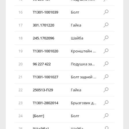
16
T1301-1001039
Болт
17
301.1701220
Гайка
18
245.1702096
Шайба
19
T1301-1001020
Кронштейн задней опоры
20
96 227 422
Подушка задняя
21
T1301-1001027
Болт задней опоры
22
250513-П29
Гайка
23
T1301-2802014
Брызговик двигателя правый
24
[Болт]
Болт
25
[Шайба]
Шайба