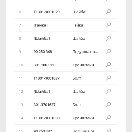
6
T1301-1001029
Шайба
7
[Гайка]
Гайка
8
[Шайба]
Шайба
9
90 250 348
Подушка правая
10
301.1002360
Кронштейн правой опоры
11
T1301-1001037
Болт
12
[Шайба]
Шайба
13
301.3701637
Болт
14
T1301-1001030
Кронштейн левой опоры
15
90 250 437
Подушка левая