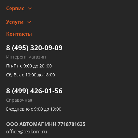
Сотрудничество
Скидки
Сервис
Автомойка и шиномонтаж
Услуги
Заправка кондиционера авто
Изготовление и ремонт рукавов
Контакты
Детейлинг
высокого давления
Тормозных трубок
8 (495) 320-09-09
Рукавов гидроусилителей
Интерент магазин
Рукавов компрессоров и турбин
Пн-Пт с 9:00 до 20 :00
Трубок кондиционеров
Сб, Вск с 10:00 до 18:00
Шлангов трубок КПП АКПП
8 (499) 426-01-56
Развертка пайка медных стальных
Справочная
алюминиевых трубок и штуцеров
Ежедневно с 9:00 до 19:00
ООО АВТОМАГ ИНН 7718781635
office@texkom.ru