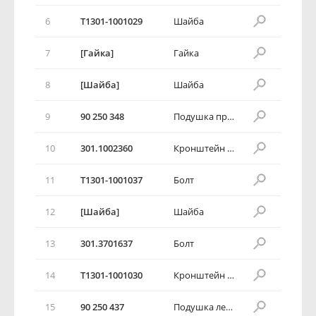
6
T1301-1001029
Шайба
7
[Гайка]
Гайка
8
[Шайба]
Шайба
9
90 250 348
Подушка правая
10
301.1002360
Кронштейн правой опоры
11
T1301-1001037
Болт
12
[Шайба]
Шайба
13
301.3701637
Болт
14
T1301-1001030
Кронштейн левой опоры
15
90 250 437
Подушка левая