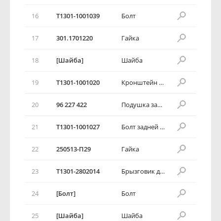
16
T1301-1001039
Болт
17
301.1701220
Гайка
18
[Шайба]
Шайба
19
T1301-1001020
Кронштейн задней опоры
20
96 227 422
Подушка задняя
21
T1301-1001027
Болт задней опоры
22
250513-П29
Гайка
23
T1301-2802014
Брызговик двигателя правый
24
[Болт]
Болт
25
[Шайба]
Шайба