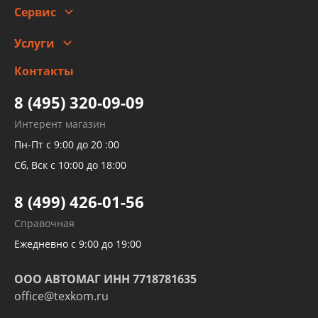
Скидки
Сервис
Автомойка и шиномонтаж
Услуги
Заправка кондиционера авто
Изготовление и ремонт рукавов
Контакты
Детейлинг
высокого давления
Тормозных трубок
8 (495) 320-09-09
Рукавов гидроусилителей
Интерент магазин
Рукавов компрессоров и турбин
Пн-Пт с 9:00 до 20 :00
Трубок кондиционеров
Сб, Вск с 10:00 до 18:00
Шлангов трубок КПП АКПП
8 (499) 426-01-56
Развертка пайка медных стальных
Справочная
алюминиевых трубок и штуцеров
Ежедневно с 9:00 до 19:00
ООО АВТОМАГ ИНН 7718781635
office@texkom.ru