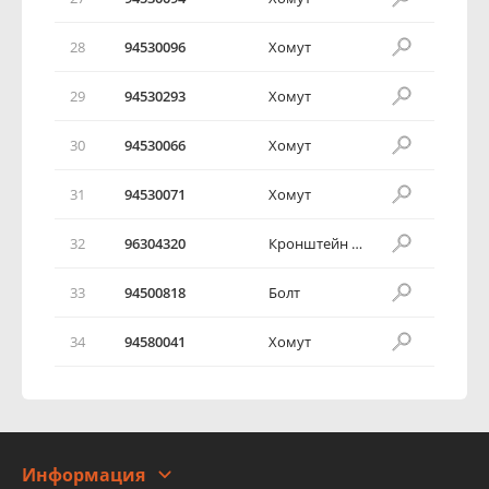
28
94530096
Хомут
29
94530293
Хомут
30
94530066
Хомут
31
94530071
Хомут
32
96304320
Кронштейн шланга
33
94500818
Болт
34
94580041
Хомут
Информация