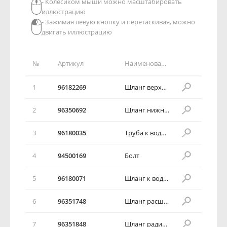
- Колёсиком мыши можно масштабировать
иллюстрацию
- Зажимая левую кнопку и перетаскивая, можно
двигать иллюстрацию
№
Артикул
Наименование детали
1
96182269
Шланг верхний
2
96350692
Шланг нижний
3
96180035
Труба к водяному насосу
4
94500169
Болт
5
96180071
Шланг к водяному насосу
6
96351748
Шланг расширительного бачка
7
96351848
Шланг радиатора к расширительному бачку