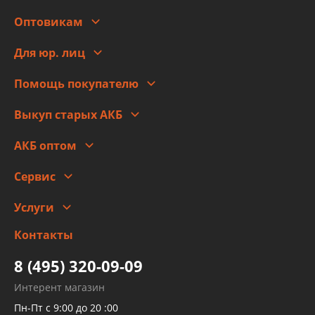
О компании
Оптовикам
Адреса
Сотрудничество
Новости
Для юр. лиц
Для юр. лиц
Автоблог
Помощь покупателю
Правовая информация
Что с моим заказом
Выкуп старых АКБ
Оплата
Стоимость
Гарантии и возврат
АКБ оптом
Сотрудничество
Скидки
Сервис
Автомойка и шиномонтаж
Услуги
Заправка кондиционера авто
Изготовление и ремонт рукавов
Контакты
Детейлинг
высокого давления
Тормозных трубок
8 (495) 320-09-09
Рукавов гидроусилителей
Интерент магазин
Рукавов компрессоров и турбин
Пн-Пт с 9:00 до 20 :00