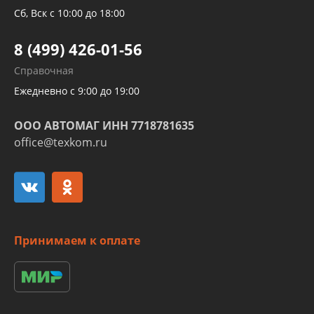
Трубок кондиционеров
Сб, Вск с 10:00 до 18:00
Шлангов трубок КПП АКПП
8 (499) 426-01-56
Развертка пайка медных стальных
Справочная
алюминиевых трубок и штуцеров
Ежедневно с 9:00 до 19:00
ООО АВТОМАГ ИНН 7718781635
office@texkom.ru
Принимаем к оплате