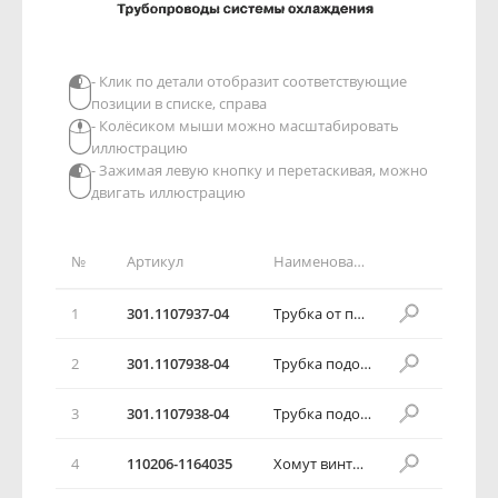
- Клик по детали отобразит соответствующие
позиции в списке, справа
- Колёсиком мыши можно масштабировать
иллюстрацию
- Зажимая левую кнопку и перетаскивая, можно
двигать иллюстрацию
№
Артикул
Наименование детали
1
301.1107937-04
Трубка от полуавтоматического устройства карбюратора к блоку подогрева карбюратора
2
301.1107938-04
Трубка подогрева дроссельного патрубка подводящая
3
301.1107938-04
Трубка подогрева дроссельного патрубка подводящая
4
110206-1164035
Хомут винтовой червячный