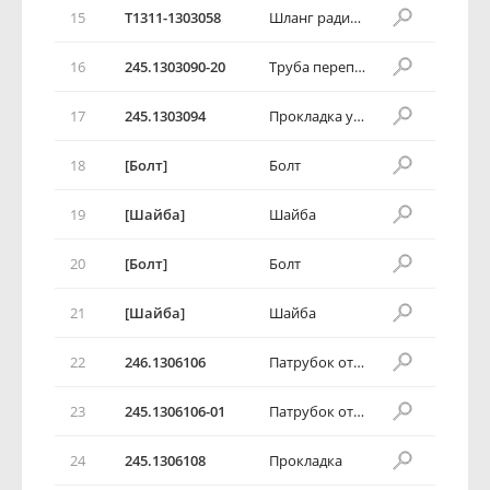
15
T1311-1303058
Шланг радиатора
16
245.1303090-20
Труба перепускная термостата
17
245.1303094
Прокладка уплотнительная
18
[Болт]
Болт
19
[Шайба]
Шайба
20
[Болт]
Болт
21
[Шайба]
Шайба
22
246.1306106
Патрубок отводящий
23
245.1306106-01
Патрубок отводящий
24
245.1306108
Прокладка