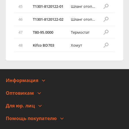
45
T1301-8120122-01
Шланг отопителя отводящий
46
T1301-8120122-02
Шланг отопителя отводящий
47
Т80-95.0000
Термостат
48
Kifco ВD703
Хомут
Информация
О компании
Оптовикам
Адреса
Сотрудничество
Новости
Для юр. лиц
Для юр. лиц
Автоблог
Помощь покупателю
Правовая информация
Что с моим заказом