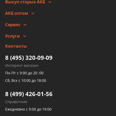
Выкуп старых АКБ
Оплата
Стоимость
Гарантии и возврат
АКБ оптом
Сотрудничество
Скидки
Сервис
Автомойка и шиномонтаж
Услуги
Заправка кондиционера авто
Изготовление и ремонт рукавов
Контакты
Детейлинг
высокого давления
Тормозных трубок
8 (495) 320-09-09
Рукавов гидроусилителей
Интерент магазин
Рукавов компрессоров и турбин
Пн-Пт с 9:00 до 20 :00
Трубок кондиционеров
Сб, Вск с 10:00 до 18:00
Шлангов трубок КПП АКПП
8 (499) 426-01-56
Развертка пайка медных стальных
Справочная
алюминиевых трубок и штуцеров
Ежедневно с 9:00 до 19:00