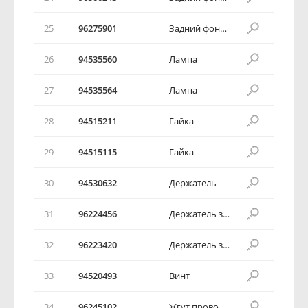
25
96275901
Задний фонарь в сборе
26
94535560
Лампа
27
94535564
Лампа
28
94515211
Гайка
29
94515115
Гайка
30
94530632
Держатель
31
96224456
Держатель задних дверей
32
96223420
Держатель задних дверей
33
94520493
Винт
34
96245102
Жгут проводов задних фонарей