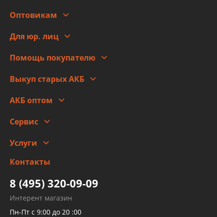
О компании
Оптовикам
Адреса
Сотрудничество
Новости
Для юр. лиц
Для юр. лиц
Автоблог
Помощь покупателю
Правовая информация
Что с моим заказом
Выкуп старых АКБ
Оплата
Стоимость
Гарантии и возврат
АКБ оптом
Сотрудничество
Скидки
Сервис
Автомойка и шиномонтаж
Услуги
Заправка кондиционера авто
Изготовление и ремонт рукавов
Контакты
Детейлинг
высокого давления
Тормозных трубок
8 (495) 320-09-09
Рукавов гидроусилителей
Интерент магазин
Рукавов компрессоров и турбин
Пн-Пт с 9:00 до 20 :00