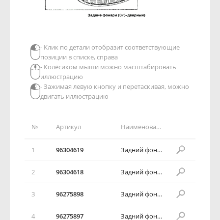
- Клик по детали отобразит соответствующие
позиции в списке, справа
- Колёсиком мыши можно масштабировать
иллюстрацию
- Зажимая левую кнопку и перетаскивая, можно
двигать иллюстрацию
№
Артикул
Наименование детали
1
96304619
Задний фонарь
2
96304618
Задний фонарь
3
96275898
Задний фонарь
4
96275897
Задний фонарь