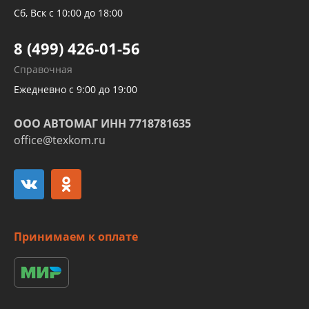
Трубок кондиционеров
Сб, Вск с 10:00 до 18:00
Шлангов трубок КПП АКПП
8 (499) 426-01-56
Развертка пайка медных стальных
Справочная
алюминиевых трубок и штуцеров
Ежедневно с 9:00 до 19:00
ООО АВТОМАГ ИНН 7718781635
office@texkom.ru
Принимаем к оплате