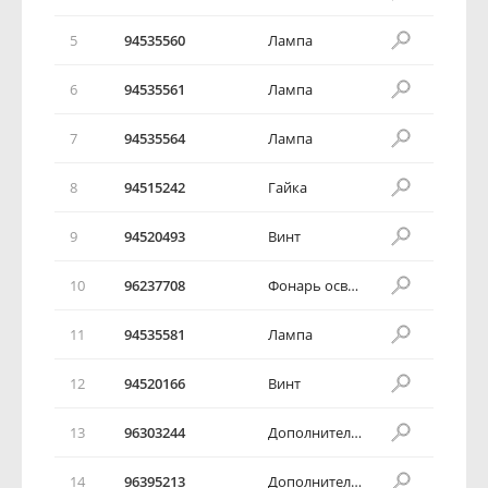
5
94535560
Лампа
6
94535561
Лампа
7
94535564
Лампа
8
94515242
Гайка
9
94520493
Винт
10
96237708
Фонарь освещения номерного знака
11
94535581
Лампа
12
94520166
Винт
13
96303244
Дополнительный стоп-сигнал в сборе
14
96395213
Дополнительный стоп-сигнал в сборе