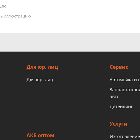
цию
ать иллюстрацию
Для юр. лиц
Сервис
Для юр. лиц
Автомойка и
Заправка ко
авто
Детейлинг
Услуги
АКБ оптом
Изготовление