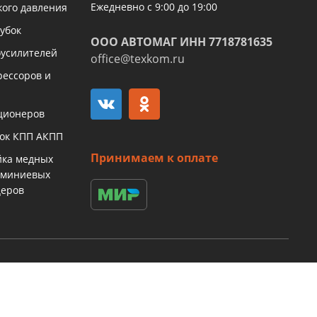
Ежедневно с 9:00 до 19:00
кого давления
убок
ООО АВТОМАГ ИНН 7718781635
оусилителей
office@texkom.ru
рессоров и
ционеров
бок КПП АКПП
Принимаем к оплате
йка медных
юминиевых
церов