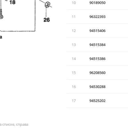
10
90189050
11
96322393
12
94515406
13
94515384
14
94515386
15
96208560
16
94530288
17
94525202
 списке, справа