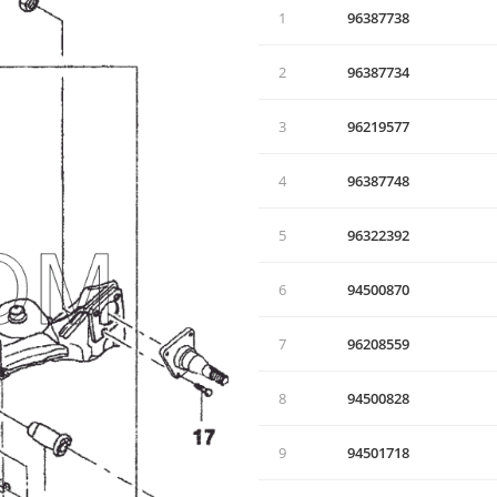
1
96387738
2
96387734
3
96219577
4
96387748
5
96322392
6
94500870
7
96208559
8
94500828
9
94501718