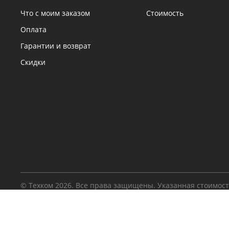
Что с моим заказом
Стоимость
Оплата
Гарантии и возврат
Скидки
© Техком 2026. Все права защищены. Указанная стоимос
товаров и условия их приобретения действительны на т
дату.
Правовая информация