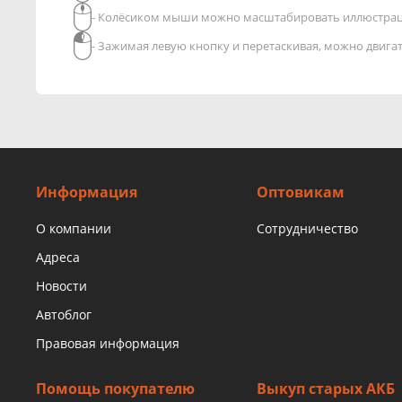
- Колёсиком мыши можно масштабировать иллюстра
- Зажимая левую кнопку и перетаскивая, можно двиг
Информация
Оптовикам
О компании
Сотрудничество
Адреса
Новости
Автоблог
Правовая информация
Помощь покупателю
Выкуп старых АКБ