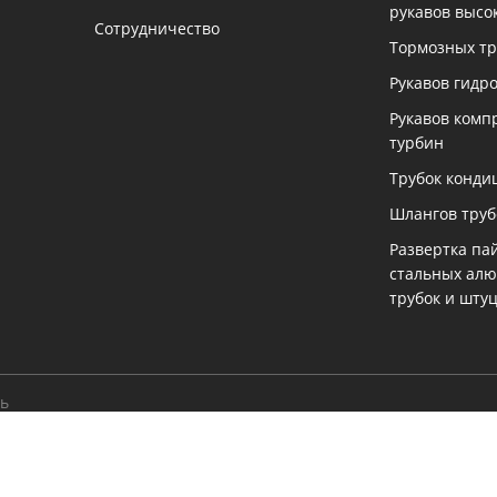
рукавов высо
Сотрудничество
Тормозных тр
Рукавов гидр
Рукавов комп
турбин
Трубок конди
Шлангов тру
Развертка па
стальных ал
трубок и шту
ть
екущую