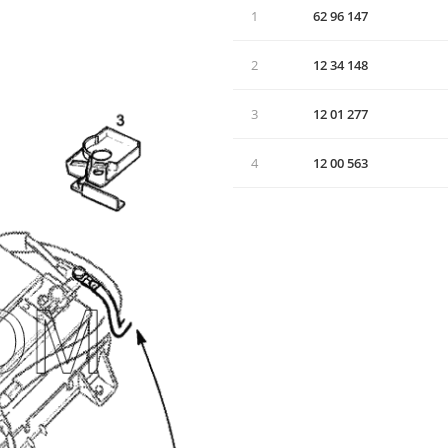
1
62 96 147
2
12 34 148
3
12 01 277
4
12 00 563