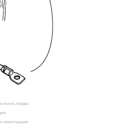
 списке, справа
цию
ать иллюстрацию