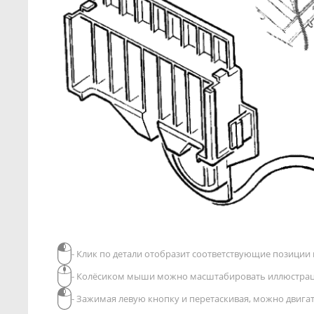
- Клик по детали отобразит соответствующие позиции в
- Колёсиком мыши можно масштабировать иллюстра
- Зажимая левую кнопку и перетаскивая, можно двиг