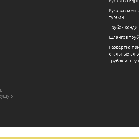
Рукавов гидр
Рукавов комп
турбин
Трубок конди
Шлангов тру
Развертка па
стальных ал
трубок и шту
ть
екущую