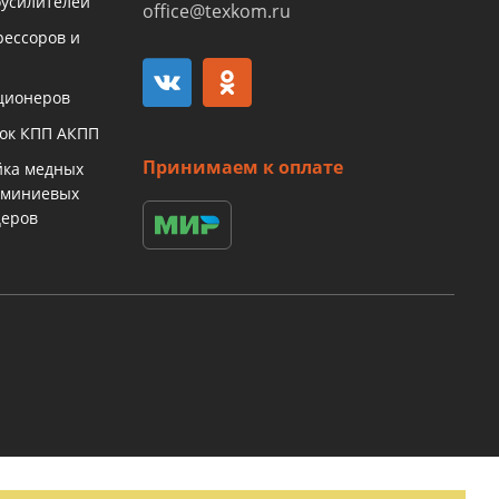
оусилителей
office@texkom.ru
рессоров и
ционеров
бок КПП АКПП
Принимаем к оплате
йка медных
юминиевых
церов