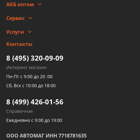
Гарантии и возврат
АКБ оптом
Сотрудничество
Скидки
Сервис
Автомойка и шиномонтаж
Услуги
Заправка кондиционера авто
Изготовление и ремонт рукавов
Контакты
Детейлинг
высокого давления
Тормозных трубок
8 (495) 320-09-09
Рукавов гидроусилителей
Интерент магазин
Рукавов компрессоров и турбин
Пн-Пт с 9:00 до 20 :00
Трубок кондиционеров
Сб, Вск с 10:00 до 18:00
Шлангов трубок КПП АКПП
8 (499) 426-01-56
Развертка пайка медных стальных
Справочная
алюминиевых трубок и штуцеров
Ежедневно с 9:00 до 19:00
ООО АВТОМАГ ИНН 7718781635