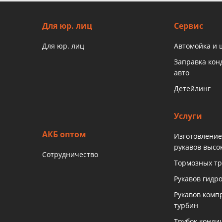
Для юр. лиц
Сервис
Для юр. лиц
Автомойка и
Заправка ко
авто
Детейлинг
Услуги
АКБ оптом
Изготовление
рукавов высо
Сотрудничество
Тормозных тр
Рукавов гидр
Рукавов комп
турбин
Трубок конди