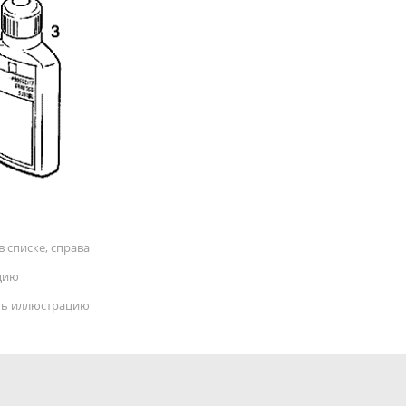
 списке, справа
цию
ать иллюстрацию