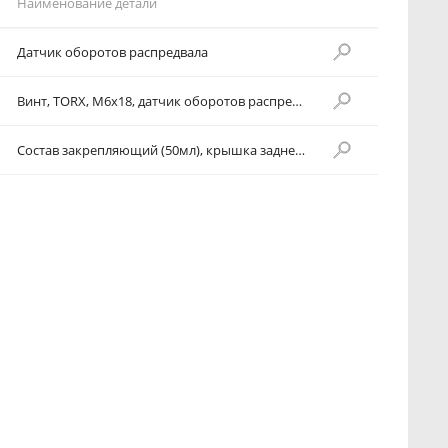
Наименование детали
Датчик оборотов распредвала
Винт, TORX, М6х18, датчик оборотов распредвала к головке цилиндра
Состав закрепляющий (50мл), крышка заднего приводного ремня к головке цилиндра