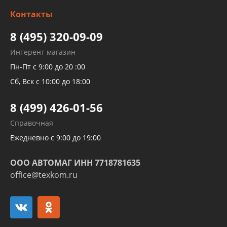
Изготовление и ремонт рукавов
Контакты
Детейлинг
высокого давления
Тормозных трубок
8 (495) 320-09-09
Рукавов гидроусилителей
Интерент магазин
Рукавов компрессоров и турбин
Пн-Пт с 9:00 до 20 :00
Трубок кондиционеров
Сб, Вск с 10:00 до 18:00
Шлангов трубок КПП АКПП
8 (499) 426-01-56
Развертка пайка медных стальных
Справочная
алюминиевых трубок и штуцеров
Ежедневно с 9:00 до 19:00
ООО АВТОМАГ ИНН 7718781635
office@texkom.ru