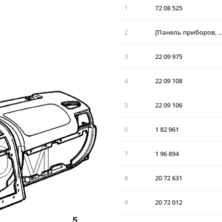
1
72 08 525
2
[Панель приборов, све
3
22 09 975
4
22 09 108
5
22 09 106
6
1 82 961
7
1 96 894
8
20 72 631
9
20 72 012