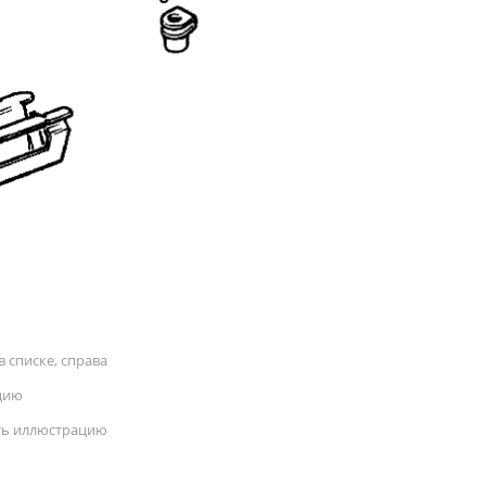
 списке, справа
цию
ать иллюстрацию