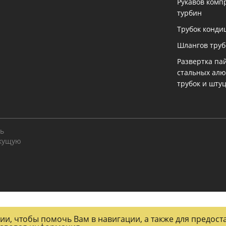
Рукавов комп
турбин
Трубок конди
Шлангов тру
Развертка па
стальных ал
трубок и шту
ть
екущую
огии, чтобы помочь Вам в навигации, а также для предос