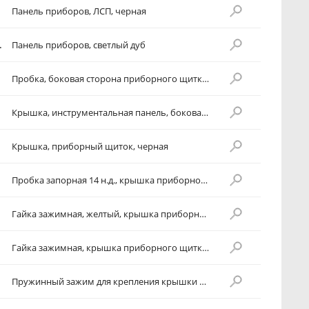
Панель приборов, ЛСП, черная
тлый дуб]
Панель приборов, светлый дуб
Пробка, боковая сторона приборного щитка, черная
Крышка, инструментальная панель, боковая, бежевая
Крышка, приборный щиток, черная
Пробка запорная 14 н.д., крышка приборного щитка
Гайка зажимная, желтый, крышка приборного щитка к приборному щитку
Гайка зажимная, крышка приборного щитка к приборному щитку
Пружинный зажим для крепления крышки приборной панели к приборной панели