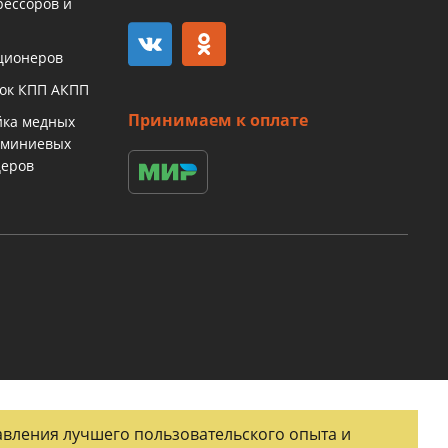
рессоров и
ционеров
бок КПП АКПП
Принимаем к оплате
йка медных
юминиевых
церов
тавления лучшего пользовательского опыта и