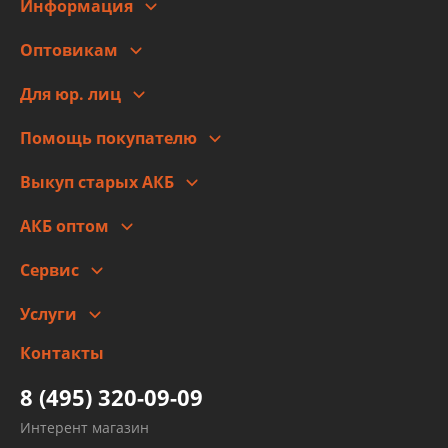
Информация
О компании
Оптовикам
Адреса
Сотрудничество
Новости
Для юр. лиц
Для юр. лиц
Автоблог
Помощь покупателю
Правовая информация
Что с моим заказом
Выкуп старых АКБ
Оплата
Стоимость
Гарантии и возврат
АКБ оптом
Сотрудничество
Скидки
Сервис
Автомойка и шиномонтаж
Услуги
Заправка кондиционера авто
Изготовление и ремонт рукавов
Контакты
Детейлинг
высокого давления
Тормозных трубок
8 (495) 320-09-09
Рукавов гидроусилителей
Интерент магазин