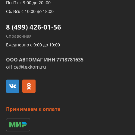
Рукавов компрессоров и турбин
Пн-Пт с 9:00 до 20 :00
Трубок кондиционеров
Сб, Вск с 10:00 до 18:00
Шлангов трубок КПП АКПП
8 (499) 426-01-56
Развертка пайка медных стальных
Справочная
алюминиевых трубок и штуцеров
Ежедневно с 9:00 до 19:00
ООО АВТОМАГ ИНН 7718781635
office@texkom.ru
Принимаем к оплате