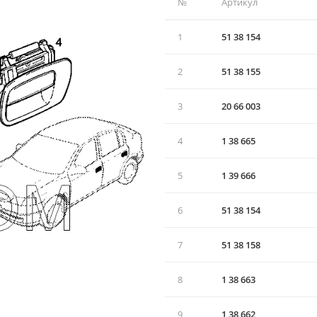
№
Артикул
1
51 38 154
2
51 38 155
3
20 66 003
4
1 38 665
5
1 39 666
6
51 38 154
7
51 38 158
8
1 38 663
9
1 38 662