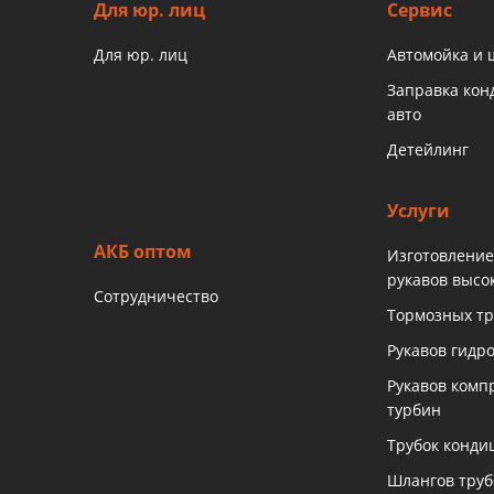
Для юр. лиц
Сервис
Для юр. лиц
Автомойка и
Заправка ко
авто
Детейлинг
Услуги
АКБ оптом
Изготовление
рукавов высо
Сотрудничество
Тормозных тр
Рукавов гидр
Рукавов комп
турбин
Трубок конди
Шлангов тру