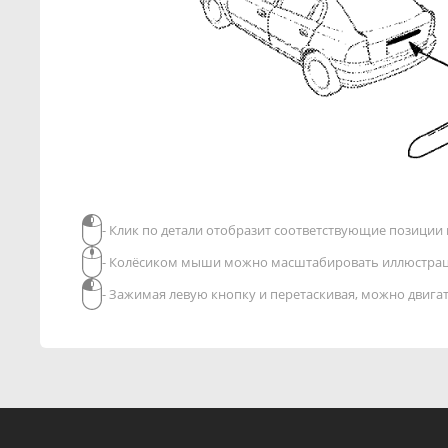
- Клик по детали отобразит соответствующие позиции в
- Колёсиком мыши можно масштабировать иллюстра
- Зажимая левую кнопку и перетаскивая, можно двиг