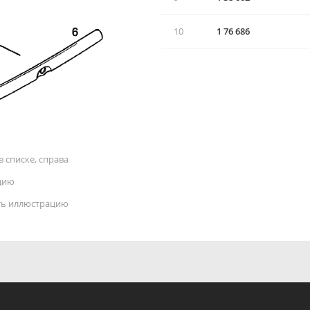
10
1 76 686
 списке, справа
цию
ать иллюстрацию