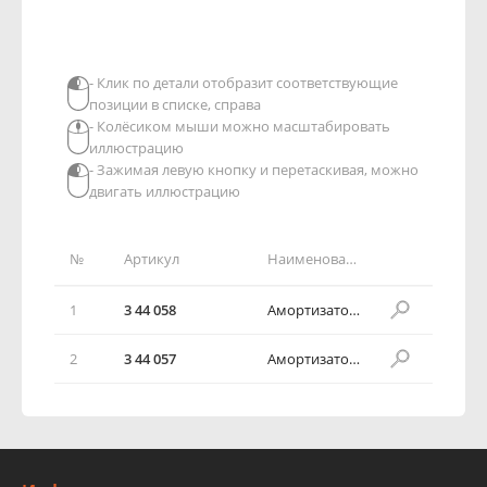
- Клик по детали отобразит соответствующие
позиции в списке, справа
- Колёсиком мыши можно масштабировать
иллюстрацию
- Зажимая левую кнопку и перетаскивая, можно
двигать иллюстрацию
№
Артикул
Наименование детали
1
3 44 058
Амортизатор передний в сборе, правая сторона
2
3 44 057
Амортизатор передний в сборе, левая сторона