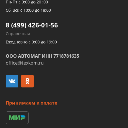
Рукавов компрессоров и турбин
Пн-Пт с 9:00 до 20 :00
Трубок кондиционеров
Сб, Вск с 10:00 до 18:00
Шлангов трубок КПП АКПП
8 (499) 426-01-56
Развертка пайка медных стальных
Справочная
алюминиевых трубок и штуцеров
Ежедневно с 9:00 до 19:00
ООО АВТОМАГ ИНН 7718781635
office@texkom.ru
Принимаем к оплате