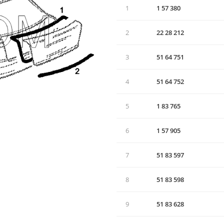
1
1 57 380
2
22 28 212
3
51 64 751
4
51 64 752
5
1 83 765
6
1 57 905
7
51 83 597
8
51 83 598
9
51 83 628