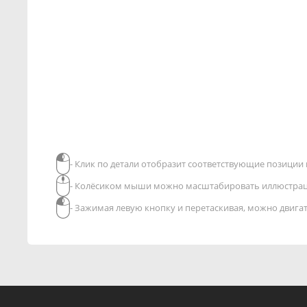
- Клик по детали отобразит соответствующие позиции в
- Колёсиком мыши можно масштабировать иллюстра
- Зажимая левую кнопку и перетаскивая, можно двиг