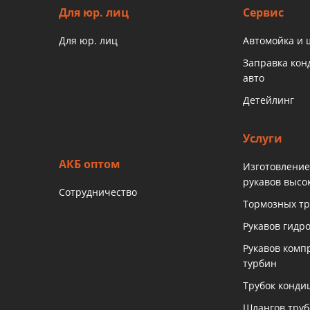
Для юр. лиц
Сервис
Для юр. лиц
Автомойка и
Заправка ко
авто
Детейлинг
Услуги
АКБ оптом
Изготовление
рукавов высо
Сотрудничество
Тормозных тр
Рукавов гидр
Рукавов комп
турбин
Трубок конди
Шлангов тру