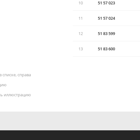
10
51 57 023
11
51 57 024
12
51 83 599
13
51 83 600
 списке, справа
цию
ать иллюстрацию