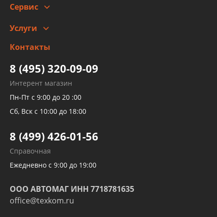
Сервис
Автомойка и шиномонтаж
Услуги
Заправка кондиционера авто
Изготовление и ремонт рукавов
Контакты
Детейлинг
высокого давления
Тормозных трубок
8 (495) 320-09-09
Рукавов гидроусилителей
Интерент магазин
Рукавов компрессоров и турбин
Пн-Пт с 9:00 до 20 :00
Трубок кондиционеров
Сб, Вск с 10:00 до 18:00
Шлангов трубок КПП АКПП
8 (499) 426-01-56
Развертка пайка медных стальных
Справочная
алюминиевых трубок и штуцеров
Ежедневно с 9:00 до 19:00
ООО АВТОМАГ ИНН 7718781635
office@texkom.ru