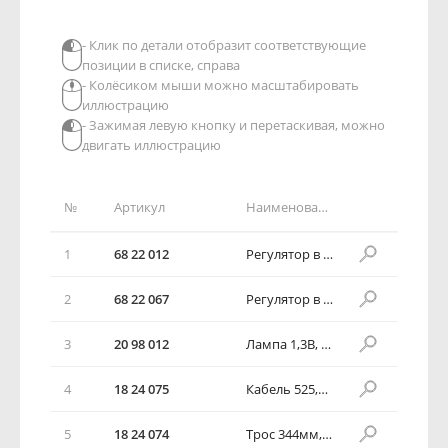
- Клик по детали отобразит соответствующие
позиции в списке, справа
- Колёсиком мыши можно масштабировать
иллюстрацию
- Зажимая левую кнопку и перетаскивая, можно
двигать иллюстрацию
№
Артикул
Наименование детали
1
68 22 012
Регулятор в сборе без кабелей, кондиционера воздуха
2
68 22 067
Регулятор в сборе, без кабелей, обогревателя и вентиляционного канала
3
20 98 012
Лампа 1,3В, освещение пульта управления
4
18 24 075
Кабель 525,5мм, режим стекло обогрева
5
18 24 074
Трос 344мм, воздухораспределительная заслонка, нижняя