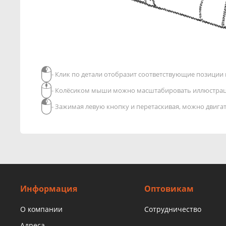
- Клик по детали отобразит соответствующие позиции в
- Колёсиком мыши можно масштабировать иллюстра
- Зажимая левую кнопку и перетаскивая, можно двиг
Информация
Оптовикам
О компании
Сотрудничество
Адреса