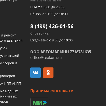
Интерент магазин
Пн-Пт с 9:00 до 20 :00
Сб, Вск с 10:00 до 18:00
8 (499) 426-01-56
Справочная
 и ремонт
Ежедневно с 9:00 до 19:00
кого давления
убок
ООО АВТОМАГ ИНН 7718781635
оусилителей
office@texkom.ru
рессоров и
ционеров
бок КПП АКПП
Принимаем к оплате
йка медных
юминиевых
церов