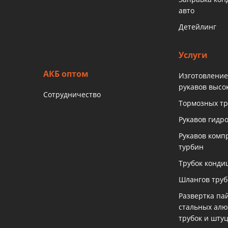
авто
Детейлинг
Услуги
АКБ оптом
Изготовление
рукавов высо
Сотрудничество
Тормозных тр
Рукавов гидр
Рукавов комп
турбин
Трубок конди
Шлангов тру
Развертка па
стальных ал
трубок и шту