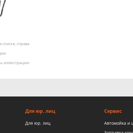
 списке, справа
цию
ать иллюстрацию
Для юр. лиц
Сервис
Для юр. лиц
Автомойка и
Заправка ко