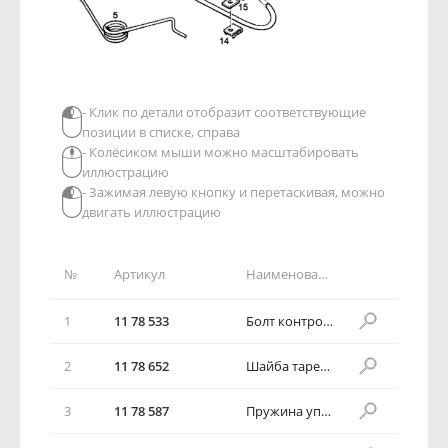
- Клик по детали отобразит соответствующие
позиции в списке, справа
- Колёсиком мыши можно масштабировать
иллюстрацию
- Зажимая левую кнопку и перетаскивая, можно
двигать иллюстрацию
№
Артикул
Наименование детали
1
11 78 533
Болт контрольный, замок капота
2
11 78 652
Шайба тарельчатая, замок капота
3
11 78 587
Пружина упорная, замок капота