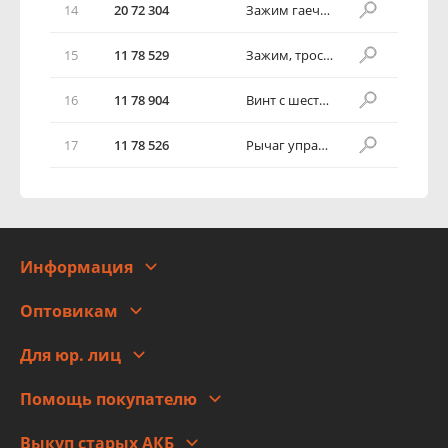
14
20 72 304
Зажим гаечный 4,8, трос капота к верхней части передней панели
15
11 78 529
Зажим, трос капота к верхней части передней панели
16
11 78 904
Винт с шестигранной головкой 4,8х16
17
11 78 526
Рычаг управления, трос капота к деблокиратору замка, ЛСП
Информация
О компании
Оптовикам
Адреса
Сотрудничество
Новости
Для юр. лиц
Для юр. лиц
Автоблог
Помощь покупателю
Правовая информация
Что с моим заказом
Выкуп старых АКБ