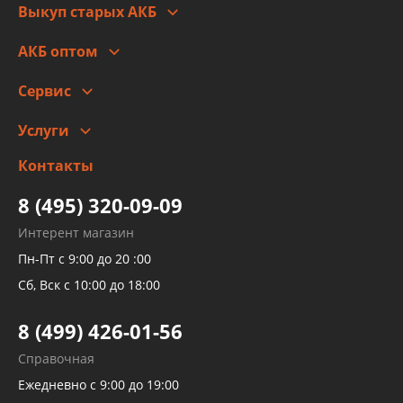
Выкуп старых АКБ
Оплата
Стоимость
Гарантии и возврат
АКБ оптом
Сотрудничество
Скидки
Сервис
Автомойка и шиномонтаж
Услуги
Заправка кондиционера авто
Изготовление и ремонт рукавов
Контакты
Детейлинг
высокого давления
Тормозных трубок
8 (495) 320-09-09
Рукавов гидроусилителей
Интерент магазин
Рукавов компрессоров и турбин
Пн-Пт с 9:00 до 20 :00
Трубок кондиционеров
Сб, Вск с 10:00 до 18:00
Шлангов трубок КПП АКПП
8 (499) 426-01-56
Развертка пайка медных стальных
Справочная
алюминиевых трубок и штуцеров
Ежедневно с 9:00 до 19:00