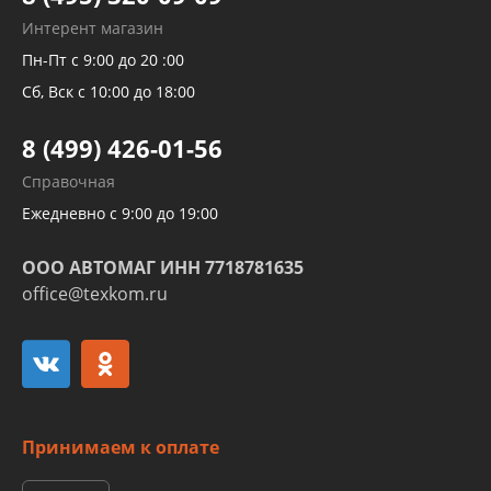
Рукавов гидроусилителей
Интерент магазин
Рукавов компрессоров и турбин
Пн-Пт с 9:00 до 20 :00
Трубок кондиционеров
Сб, Вск с 10:00 до 18:00
Шлангов трубок КПП АКПП
8 (499) 426-01-56
Развертка пайка медных стальных
Справочная
алюминиевых трубок и штуцеров
Ежедневно с 9:00 до 19:00
ООО АВТОМАГ ИНН 7718781635
office@texkom.ru
Принимаем к оплате