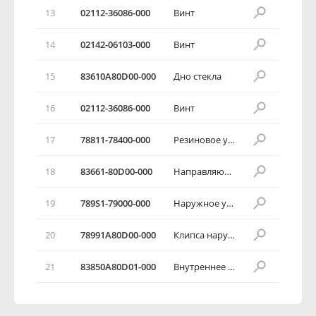
13
02112-36086-000
Винт
14
02142-06103-000
Винт
15
83610А80D00-000
Дно стекла
16
02112-36086-000
Винт
17
78811-78400-000
Резиновое уплотнение стекла
18
83661-80D00-000
Направляющая дорожка
19
789S1-79000-000
Наружное уплотнение в сборе
20
78991А80D00-000
Клипса наружного уплотнения
21
83850А80D01-000
Внутреннее уплотнение