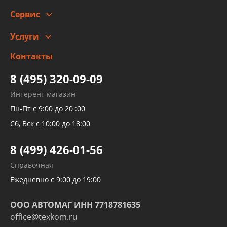
Сотрудничество
Скидки
Сервис
Автомойка и шиномонтаж
Услуги
Заправка кондиционера авто
Изготовление и ремонт рукавов
Контакты
Детейлинг
высокого давления
Тормозных трубок
8 (495) 320-09-09
Рукавов гидроусилителей
Интерент магазин
Рукавов компрессоров и турбин
Пн-Пт с 9:00 до 20 :00
Трубок кондиционеров
Сб, Вск с 10:00 до 18:00
Шлангов трубок КПП АКПП
8 (499) 426-01-56
Развертка пайка медных стальных
Справочная
алюминиевых трубок и штуцеров
Ежедневно с 9:00 до 19:00
ООО АВТОМАГ ИНН 7718781635
office@texkom.ru