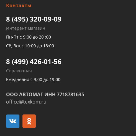
Контакты
Детейлинг
высокого давления
Тормозных трубок
8 (495) 320-09-09
Рукавов гидроусилителей
Интерент магазин
Рукавов компрессоров и турбин
Пн-Пт с 9:00 до 20 :00
Трубок кондиционеров
Сб, Вск с 10:00 до 18:00
Шлангов трубок КПП АКПП
8 (499) 426-01-56
Развертка пайка медных стальных
Справочная
алюминиевых трубок и штуцеров
Ежедневно с 9:00 до 19:00
ООО АВТОМАГ ИНН 7718781635
office@texkom.ru