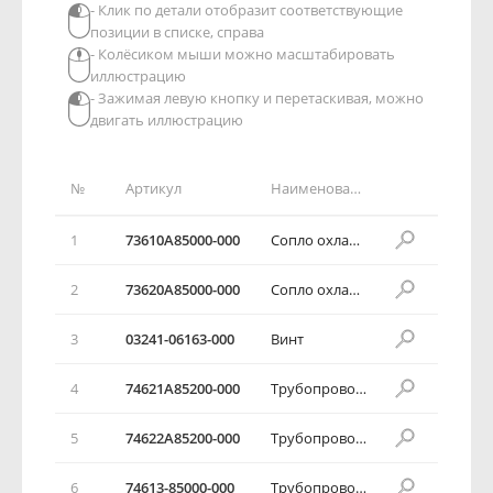
- Клик по детали отобразит соответствующие
позиции в списке, справа
- Колёсиком мыши можно масштабировать
иллюстрацию
- Зажимая левую кнопку и перетаскивая, можно
двигать иллюстрацию
№
Артикул
Наименование детали
1
73610А85000-000
Сопло охлаждения
2
73620А85000-000
Сопло охлаждения
3
03241-06163-000
Винт
4
74621А85200-000
Трубопровод охлаждения
5
74622А85200-000
Трубопровод охлаждения
6
74613-85000-000
Трубопровод вентилятора