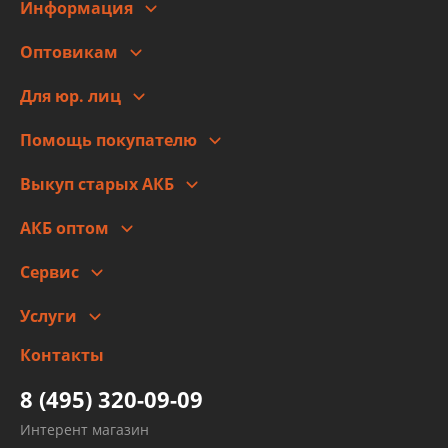
Информация
О компании
Оптовикам
Адреса
Сотрудничество
Новости
Для юр. лиц
Для юр. лиц
Автоблог
Помощь покупателю
Правовая информация
Что с моим заказом
Выкуп старых АКБ
Оплата
Стоимость
Гарантии и возврат
АКБ оптом
Сотрудничество
Скидки
Сервис
Автомойка и шиномонтаж
Услуги
Заправка кондиционера авто
Изготовление и ремонт рукавов
Контакты
Детейлинг
высокого давления
Тормозных трубок
8 (495) 320-09-09
Рукавов гидроусилителей
Интерент магазин