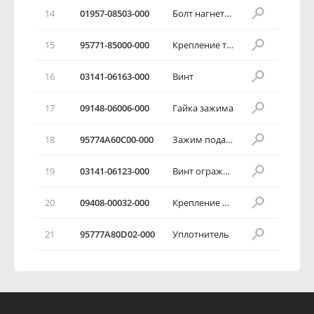
14
01957-08503-000
Болт нагнетательной трубки
15
95771-85000-000
Крепление трубки
16
03141-06163-000
Винт
17
09148-06006-000
Гайка зажима
18
95774А60С00-000
Зажим подающей трубки
19
03141-06123-000
Винт ограждения панели отопления
20
09408-00032-000
Крепление обратной трубки
21
95777А80D02-000
Уплотнитель