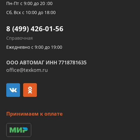
Рукавов компрессоров и турбин
Пн-Пт с 9:00 до 20 :00
Трубок кондиционеров
Сб, Вск с 10:00 до 18:00
Шлангов трубок КПП АКПП
8 (499) 426-01-56
Развертка пайка медных стальных
Справочная
алюминиевых трубок и штуцеров
Ежедневно с 9:00 до 19:00
ООО АВТОМАГ ИНН 7718781635
office@texkom.ru
Принимаем к оплате