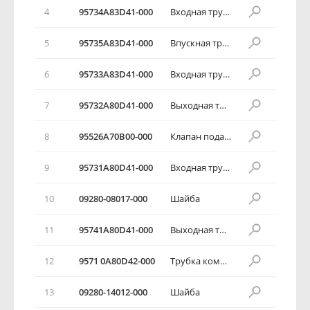
4
95734А83D41-000
Входная трубка
5
95735А83D41-000
Впускная трубка
6
95733А83D41-000
Входная трубка кондиционера
7
95732А80D41-000
Выходная трубка емкости с фрионом
8
95526А70В00-000
Клапан подающего канала
9
95731А80D41-000
Входная трубка охладителя
10
09280-08017-000
Шайба
11
95741А80D41-000
Выходная трубка охладителя
12
9571 0А80D42-000
Трубка компрессора в комплекте
13
09280-14012-000
Шайба