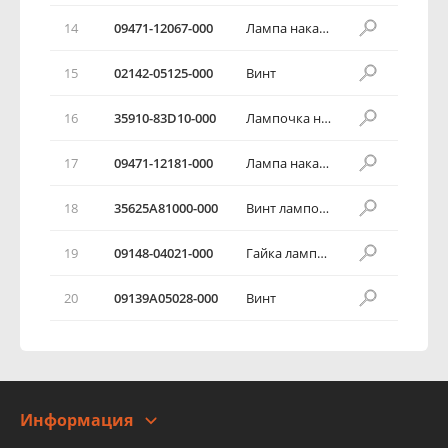
14
09471-12067-000
Лампа накаливания (12в,27/8вт)
15
02142-05125-000
Винт
16
35910-83D10-000
Лампочка номерного знака в сборе
17
09471-12181-000
Лампа накаливания (12в/5вт)
18
35625А81000-000
Винт лампочки номерного знака
19
09148-04021-000
Гайка лампочки номерного знака
20
09139А05028-000
Винт
Информация
О компании