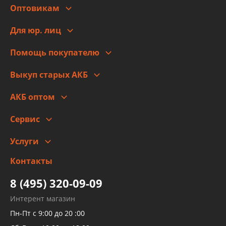
Оптовикам
Адреса
Сотрудничество
Новости
Для юр. лиц
Для юр. лиц
Автоблог
Помощь покупателю
Правовая информация
Что с моим заказом
Выкуп старых АКБ
Оплата
Стоимость
Гарантии и возврат
АКБ оптом
Сотрудничество
Скидки
Сервис
Автомойка и шиномонтаж
Услуги
Заправка кондиционера авто
Изготовление и ремонт рукавов
Контакты
Детейлинг
высокого давления
Тормозных трубок
8 (495) 320-09-09
Рукавов гидроусилителей
Интерент магазин
Рукавов компрессоров и турбин
Пн-Пт с 9:00 до 20 :00