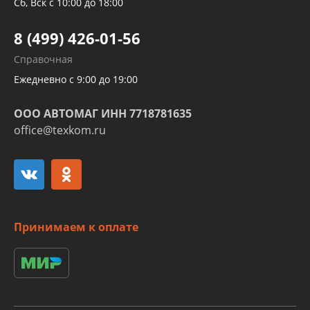
Трубок кондиционеров
Сб, Вск с 10:00 до 18:00
Шлангов трубок КПП АКПП
8 (499) 426-01-56
Развертка пайка медных стальных
Справочная
алюминиевых трубок и штуцеров
Ежедневно с 9:00 до 19:00
ООО АВТОМАГ ИНН 7718781635
office@texkom.ru
Принимаем к оплате