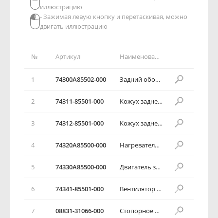
иллюстрацию
- Зажимая левую кнопку и перетаскивая, можно
двигать иллюстрацию
№
Артикул
Наименование детали
1
74300А85502-000
Задний обогреватель в сборе
2
74311-85501-000
Кожух заднего обогревателя
3
74312-85501-000
Кожух заднего обогревателя
4
74320А85500-000
Нагревательный элемент
5
74330А85500-000
Двигатель заднего обогревателя
6
74341-85501-000
Вентилятор заднего обогревателя
7
08831-31066-000
Стопорное кольцо