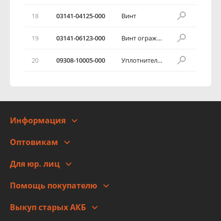
18
03141-04125-000
Винт
19
03141-06123-000
Винт ограждения панели отопления
20
09308-10005-000
Уплотнитель трубки отопителя
Информация
О компании
Оптовикам
Адреса
Сотрудничество
Новости
Для юр. лиц
Для юр. лиц
Автоблог
Помощь покупателю
Правовая информация
Что с моим заказом
Выкуп старых АКБ
Оплата
Стоимость