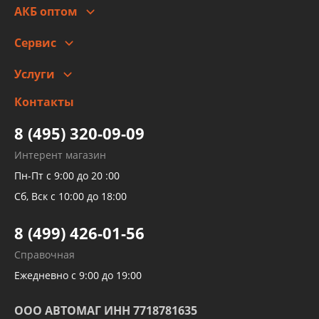
Гарантии и возврат
АКБ оптом
Сотрудничество
Скидки
Сервис
Автомойка и шиномонтаж
Услуги
Заправка кондиционера авто
Изготовление и ремонт рукавов
Контакты
Детейлинг
высокого давления
Тормозных трубок
8 (495) 320-09-09
Рукавов гидроусилителей
Интерент магазин
Рукавов компрессоров и турбин
Пн-Пт с 9:00 до 20 :00
Трубок кондиционеров
Сб, Вск с 10:00 до 18:00
Шлангов трубок КПП АКПП
8 (499) 426-01-56
Развертка пайка медных стальных
Справочная
алюминиевых трубок и штуцеров
Ежедневно с 9:00 до 19:00
ООО АВТОМАГ ИНН 7718781635