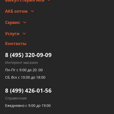
Оплата
Стоимость
Гарантии и возврат
АКБ оптом
Сотрудничество
Скидки
Сервис
Автомойка и шиномонтаж
Услуги
Заправка кондиционера авто
Изготовление и ремонт рукавов
Контакты
Детейлинг
высокого давления
Тормозных трубок
8 (495) 320-09-09
Рукавов гидроусилителей
Интерент магазин
Рукавов компрессоров и турбин
Пн-Пт с 9:00 до 20 :00
Трубок кондиционеров
Сб, Вск с 10:00 до 18:00
Шлангов трубок КПП АКПП
8 (499) 426-01-56
Развертка пайка медных стальных
Справочная
алюминиевых трубок и штуцеров
Ежедневно с 9:00 до 19:00