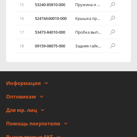
15
53240-85810-000
Пружина и палец в сборе
16
52474А60010-000
Крышка пробки
17
53473-84010-000
Пробка выпуска воздуха
18
09159-08075-000
Задняя гайка карданного вала
Информация
О компании
Оптовикам
Адреса
Сотрудничество
Новости
Для юр. лиц
Для юр. лиц
Автоблог
Помощь покупателю
Правовая информация
Что с моим заказом
Выкуп старых АКБ