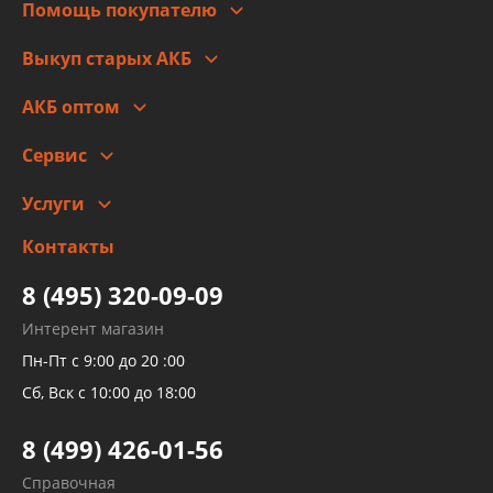
Помощь покупателю
Правовая информация
Что с моим заказом
Выкуп старых АКБ
Оплата
Стоимость
Гарантии и возврат
АКБ оптом
Сотрудничество
Скидки
Сервис
Автомойка и шиномонтаж
Услуги
Заправка кондиционера авто
Изготовление и ремонт рукавов
Контакты
Детейлинг
высокого давления
Тормозных трубок
8 (495) 320-09-09
Рукавов гидроусилителей
Интерент магазин
Рукавов компрессоров и турбин
Пн-Пт с 9:00 до 20 :00
Трубок кондиционеров
Сб, Вск с 10:00 до 18:00
Шлангов трубок КПП АКПП
8 (499) 426-01-56
Развертка пайка медных стальных
Справочная
алюминиевых трубок и штуцеров