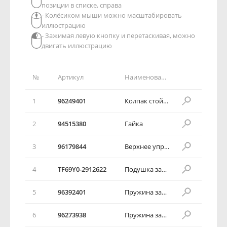
позиции в списке, справа
- Колёсиком мыши можно масштабировать
иллюстрацию
- Зажимая левую кнопку и перетаскивая, можно
двигать иллюстрацию
№
Артикул
Наименование детали
1
96249401
Колпак стойки
2
94515380
Гайка
3
96179844
Верхнее упругое кольцо
4
TF69Y0-2912622
Подушка задней пружины верхняя
5
96392401
Пружина задней подвески
6
96273938
Пружина задней подвески