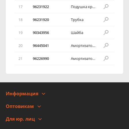
17
96231922
Подушка крепления амортизатора нижняя
18
96231920
Трубка
19
90343956
Шайба
20
96445041
Амортизатор задней стойки
21
96226990
Амортизатор задней стойки
Информация
О компании
Оптовикам
Адреса
Сотрудничество
Новости
Для юр. лиц
Для юр. лиц
Автоблог