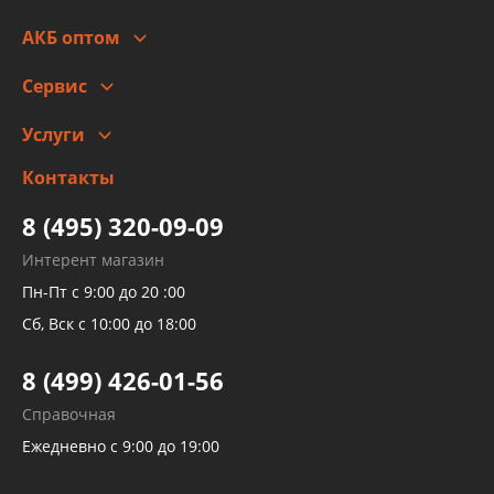
Стоимость
Гарантии и возврат
АКБ оптом
Сотрудничество
Скидки
Сервис
Автомойка и шиномонтаж
Услуги
Заправка кондиционера авто
Изготовление и ремонт рукавов
Контакты
Детейлинг
высокого давления
Тормозных трубок
8 (495) 320-09-09
Рукавов гидроусилителей
Интерент магазин
Рукавов компрессоров и турбин
Пн-Пт с 9:00 до 20 :00
Трубок кондиционеров
Сб, Вск с 10:00 до 18:00
Шлангов трубок КПП АКПП
8 (499) 426-01-56
Развертка пайка медных стальных
Справочная
алюминиевых трубок и штуцеров
Ежедневно с 9:00 до 19:00