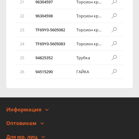
21
96304597
Торсион крышки багажника
22
96304598
Торсион крышки багажника
23
TF69Y0-5605082
Торсион крышки багажника
24
TF69Y0-5605083
Торсион крышки багажника
25
94825352
Трубка
26
94515290
ГАЙКА
Информация
О компании
Оптовикам
Адреса
Сотрудничество
Новости
Для юр. лиц