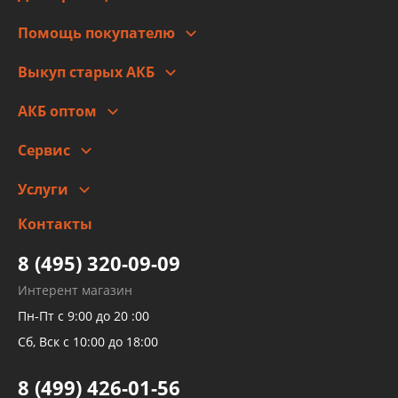
Для юр. лиц
Автоблог
Помощь покупателю
Правовая информация
Что с моим заказом
Выкуп старых АКБ
Оплата
Стоимость
Гарантии и возврат
АКБ оптом
Сотрудничество
Скидки
Сервис
Автомойка и шиномонтаж
Услуги
Заправка кондиционера авто
Изготовление и ремонт рукавов
Контакты
Детейлинг
высокого давления
Тормозных трубок
8 (495) 320-09-09
Рукавов гидроусилителей
Интерент магазин
Рукавов компрессоров и турбин
Пн-Пт с 9:00 до 20 :00
Трубок кондиционеров
Сб, Вск с 10:00 до 18:00
Шлангов трубок КПП АКПП
8 (499) 426-01-56
Развертка пайка медных стальных