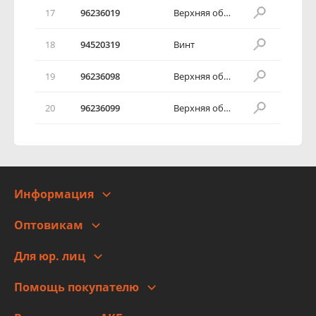
17
96236019
Верхняя обивка средней стойки
18
94520319
Винт
19
96236098
Верхняя обивка задней стойки
20
96236099
Верхняя обивка задней стойки
Информация
О компании
Оптовикам
Адреса
Сотрудничество
Новости
Для юр. лиц
Для юр. лиц
Автоблог
Помощь покупателю
Правовая информация
Что с моим заказом