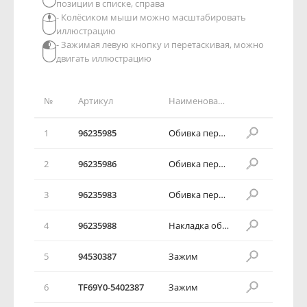
позиции в списке, справа
- Колёсиком мыши можно масштабировать
иллюстрацию
- Зажимая левую кнопку и перетаскивая, можно
двигать иллюстрацию
№
Артикул
Наименование детали
1
96235985
Обивка передней стойки боковины
2
96235986
Обивка передней стойки боковины
3
96235983
Обивка передней стойки боковины
4
96235988
Накладка обивки порога пола
5
94530387
Зажим
6
TF69Y0-5402387
Зажим