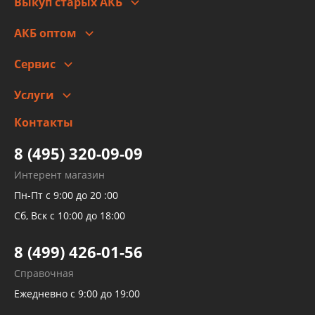
Выкуп старых АКБ
Оплата
Стоимость
Гарантии и возврат
АКБ оптом
Сотрудничество
Скидки
Сервис
Автомойка и шиномонтаж
Услуги
Заправка кондиционера авто
Изготовление и ремонт рукавов
Контакты
Детейлинг
высокого давления
Тормозных трубок
8 (495) 320-09-09
Рукавов гидроусилителей
Интерент магазин
Рукавов компрессоров и турбин
Пн-Пт с 9:00 до 20 :00
Трубок кондиционеров
Сб, Вск с 10:00 до 18:00
Шлангов трубок КПП АКПП
8 (499) 426-01-56
Развертка пайка медных стальных
Справочная
алюминиевых трубок и штуцеров
Ежедневно с 9:00 до 19:00