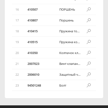
16
410507
ПОРШЕНЬ
17
410807
Поршень
18
410415
Пружина тормозной колодки
19
410515
Пружина колодок тормозов
20
410350
Колпачок клапана выпуска воздуха
21
2007023
Винт клапана выпуска воздуха
22
2006010
Защитный чехол пальца
23
94501248
Болт