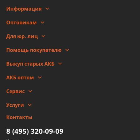
Информация
О компании
Оптовикам
Адреса
Сотрудничество
Новости
Для юр. лиц
Для юр. лиц
Автоблог
Помощь покупателю
Правовая информация
Что с моим заказом
Выкуп старых АКБ
Оплата
Стоимость
Гарантии и возврат
АКБ оптом
Сотрудничество
Скидки
Сервис
Автомойка и шиномонтаж
Услуги
Заправка кондиционера авто
Изготовление и ремонт рукавов
Контакты
Детейлинг
высокого давления
Тормозных трубок
8 (495) 320-09-09
Рукавов гидроусилителей