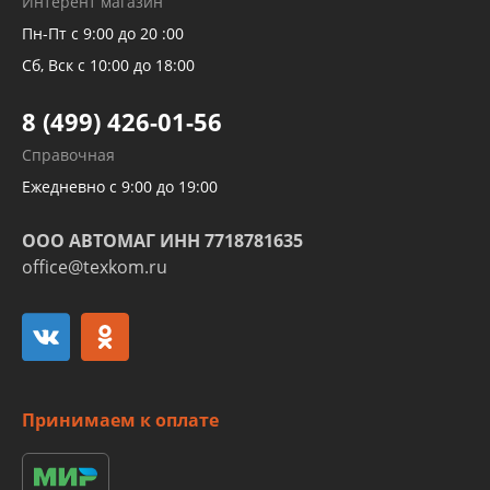
Интерент магазин
Рукавов компрессоров и турбин
Пн-Пт с 9:00 до 20 :00
Трубок кондиционеров
Сб, Вск с 10:00 до 18:00
Шлангов трубок КПП АКПП
8 (499) 426-01-56
Развертка пайка медных стальных
Справочная
алюминиевых трубок и штуцеров
Ежедневно с 9:00 до 19:00
ООО АВТОМАГ ИНН 7718781635
office@texkom.ru
Принимаем к оплате