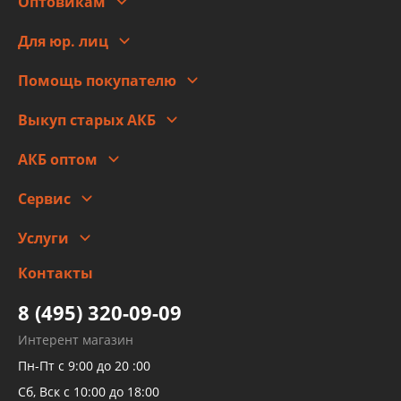
Оптовикам
Адреса
Сотрудничество
Новости
Для юр. лиц
Для юр. лиц
Автоблог
Помощь покупателю
Правовая информация
Что с моим заказом
Выкуп старых АКБ
Оплата
Стоимость
Гарантии и возврат
АКБ оптом
Сотрудничество
Скидки
Сервис
Автомойка и шиномонтаж
Услуги
Заправка кондиционера авто
Изготовление и ремонт рукавов
Контакты
Детейлинг
высокого давления
Тормозных трубок
8 (495) 320-09-09
Рукавов гидроусилителей
Интерент магазин
Рукавов компрессоров и турбин
Пн-Пт с 9:00 до 20 :00
Трубок кондиционеров
Сб, Вск с 10:00 до 18:00