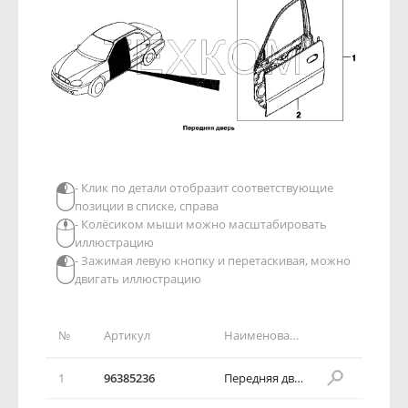
- Клик по детали отобразит соответствующие
позиции в списке, справа
- Колёсиком мыши можно масштабировать
иллюстрацию
- Зажимая левую кнопку и перетаскивая, можно
двигать иллюстрацию
№
Артикул
Наименование детали
1
96385236
Передняя дверь в сборе