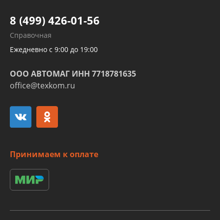
Шлангов трубок КПП АКПП
8 (499) 426-01-56
Развертка пайка медных стальных
Справочная
алюминиевых трубок и штуцеров
Ежедневно с 9:00 до 19:00
ООО АВТОМАГ ИНН 7718781635
office@texkom.ru
Принимаем к оплате